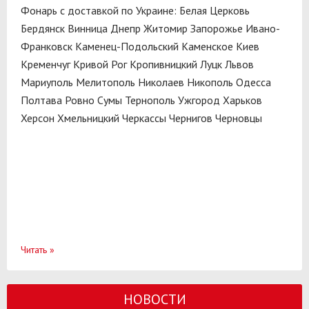
Фонарь с доставкой по Украине:
Белая Церковь
Бердянск
Винница
Днепр
Житомир
Запорожье
Ивано-
Франковск
Каменец-Подольский
Каменское
Киев
Кременчуг
Кривой Рог
Кропивницкий
Луцк
Львов
Мариуполь
Мелитополь
Николаев
Никополь
Одесса
Полтава
Ровно
Сумы
Тернополь
Ужгород
Харьков
Херсон
Хмельницкий
Черкассы
Чернигов
Черновцы
Читать
»
НОВОСТИ