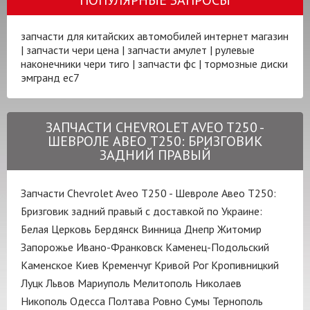
запчасти для китайских автомобилей интернет магазин
|
запчасти чери цена
|
запчасти амулет
|
рулевые
наконечники чери тиго
|
запчасти фс
|
тормозные диски
эмгранд ес7
ЗАПЧАСТИ CHEVROLET AVEO T250 -
ШЕВРОЛЕ АВЕО Т250: БРИЗГОВИК
ЗАДНИЙ ПРАВЫЙ
Запчасти Chevrolet Aveo T250 - Шевроле Авео Т250:
Бризговик задний правый с доставкой по Украине:
Белая Церковь
Бердянск
Винница
Днепр
Житомир
Запорожье
Ивано-Франковск
Каменец-Подольский
Каменское
Киев
Кременчуг
Кривой Рог
Кропивницкий
Луцк
Львов
Мариуполь
Мелитополь
Николаев
Никополь
Одесса
Полтава
Ровно
Сумы
Тернополь