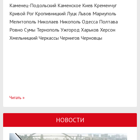
Каменец-Подольский
Каменское
Киев
Кременчуг
Кривой Рог
Кропивницкий
Луцк
Львов
Мариуполь
Мелитополь
Николаев
Никополь
Одесса
Полтава
Ровно
Сумы
Тернополь
Ужгород
Харьков
Херсон
Хмельницкий
Черкассы
Чернигов
Черновцы
Читать
»
НОВОСТИ