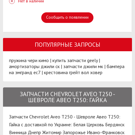
Нет в наличии
Сообщить о появлении
ПОПУЛЯРНЫЕ ЗАПРОСЫ
пружина чери кимо
|
купить запчасти geely
|
амортизаторы джили ск
|
запчасти джили мк
|
бампера
на эмгранд ес7
|
крестовина грейт вол ховер
ЗАПЧАСТИ CHEVROLET AVEO T250 -
ШЕВРОЛЕ АВЕО Т250: ГАЙКА
Запчасти Chevrolet Aveo T250 - Шевроле Авео Т250:
Гайка с доставкой по Украине:
Белая Церковь
Бердянск
Винница
Днепр
Житомир
Запорожье
Ивано-Франковск