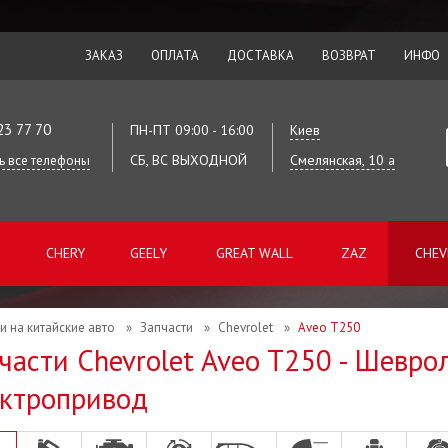
ЗАКАЗ
ОПЛАТА
ДОСТАВКА
ВОЗВРАТ
ИНФО
23 77 70
ПН-ПТ 09:00 - 16:00
Киев
СБ, ВС ВЫХОДНОЙ
Смелянская, 10 а
ь все телефоны
CHERY
GEELY
GREAT WALL
ZAZ
CHEV
и на китайские авто
»
Запчасти
»
Chevrolet
»
Aveo T250
части Chevrolet Aveo T250 - Шевро
ктропривод