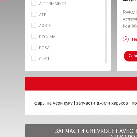
AFTERMARKET
Бризговик задний правый
Бренд:
ATP
Брызговик передний правый
Артикул
AXXIS
Код: 80
Вентилятор
BCGUMA
Не
Втулка
BOSAL
Гайка
Соо
CarBI
Глушитель
CASTROL
Горловина
CHERY
Датчик
CIFAM
Дверь
фары на чери куку
|
запчасти джили харьков
|
по
CONTINENTAL
Диск тормозной
CTR
Жидкость тормозная
CX
Заглушка
ЗАПЧАСТИ CHEVROLET AVEO T
DAYCO