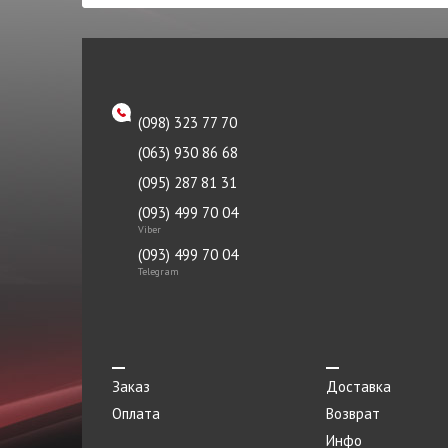
TOYOTA
Патрубок
TRW
Петля двери
Tyc
Петля капота левая
ZAZ
Петля капота правая
(098) 323 77 70
Океан
(063) 930 86 68
Пистон
(095) 287 81 31
Плафоны
(093) 499 70 04
Подкрылок
Viber
(093) 499 70 04
Подрамник
Telegram
Подушка
Подшипник
Порог метталический
Заказ
Доставка
Прокладка
Оплата
Возврат
Инфо
Прокладка приемной трубы