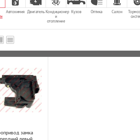
Автохимия
Двигатель
Кондиционер
Кузов
Оптика
Салон
Тормо
ти
и
сист
отопление
ропривод замка
 пердний левый