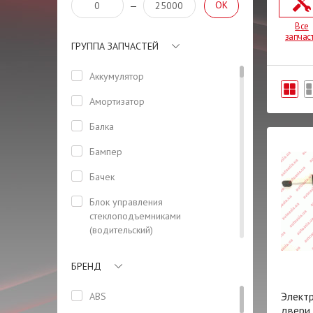
OK
—
Все
запчас
ГРУППА ЗАПЧАСТЕЙ
Аккумулятор
Амортизатор
Балка
Бампер
Бачек
Блок управления
стеклоподъемниками
(водительский)
Боковая панель кузова
БРЕНД
Болт
Элект
ABS
Бризговик задний левый
двери