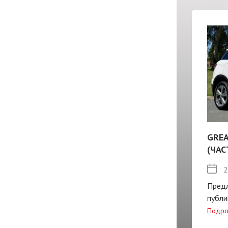
GREA
(ЧАС
2
Пред
публи
Подро