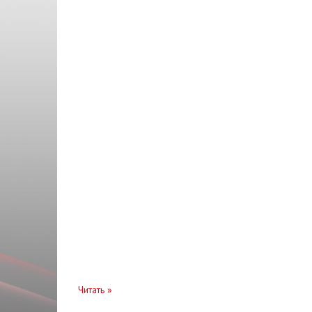
KSN
Масло трансмиссионное
LIQUI MOLY
Механизм
LPR
Мотор
PMC
Накладка
PROFIT
Наконечник
RIDER
Направляющая
SHAFER
Насос топливный
SIMYI
Облицовка
SMARTEX
Опора
TEMPEST
Отбойник
TERMOTEC
Очиститель
TOPIC
Читать
»
Панель