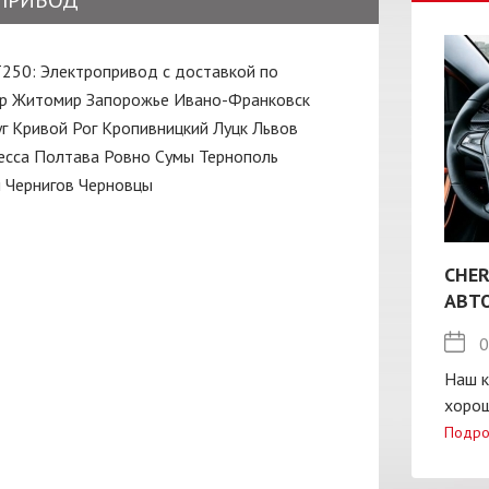
ПРИВОД
Т250: Электропривод с доставкой по
р
Житомир
Запорожье
Ивано-Франковск
г
Кривой Рог
Кропивницкий
Луцк
Львов
есса
Полтава
Ровно
Сумы
Тернополь
ы
Чернигов
Черновцы
CHER
АВТ
0
Наш к
хорош
Подро