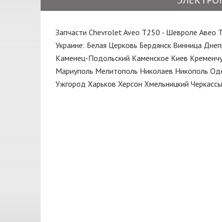
ЭЛЕКТРО
Замок
DEPO
Капот
Запчасти Chevrolet Aveo T250 - Шевроле Авео 
ERT
Клипса
Украине:
Белая Церковь
Бердянск
Винница
Днеп
EuroEx
Каменец-Подольский
Каменское
Киев
Кременчу
Колодки
FARE
Мариуполь
Мелитополь
Николаев
Никополь
Од
Кольца поршневые
Ужгород
Харьков
Херсон
Хмельницкий
Черкасс
FISCHER
Кольцо
GATES
КПП
GM
Кронштейн
GM UZ
Крыло
HELLA
Крышка
JAKOPARTS
Крышка багажника
JP GROUP
Кулиса
KAMOKA
Масло моторное