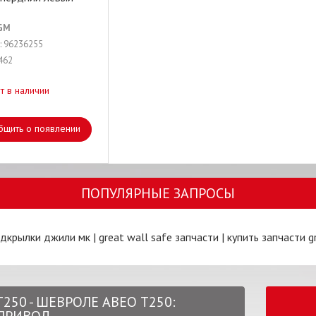
GM
: 96236255
462
т в наличии
бщить о появлении
ПОПУЛЯРНЫЕ ЗАПРОСЫ
дкрылки джили мк
|
great wall safe запчасти
|
купить запчасти g
250 - ШЕВРОЛЕ АВЕО Т250: