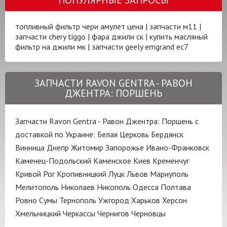
топливный фильтр чери амулет цена
|
запчасти м11
|
запчасти chery tiggo
|
фара джили ск
|
купить масляный
фильтр на джили мк
|
запчасти geely emgrand ec7
ЗАПЧАСТИ RAVON GENTRA - РАВОН
ДЖЕНТРА: ПОРШЕНЬ
Запчасти Ravon Gentra - Равон Джентра: Поршень с
доставкой по Украине:
Белая Церковь
Бердянск
Винница
Днепр
Житомир
Запорожье
Ивано-Франковск
Каменец-Подольский
Каменское
Киев
Кременчуг
Кривой Рог
Кропивницкий
Луцк
Львов
Мариуполь
Мелитополь
Николаев
Никополь
Одесса
Полтава
Ровно
Сумы
Тернополь
Ужгород
Харьков
Херсон
Хмельницкий
Черкассы
Чернигов
Черновцы