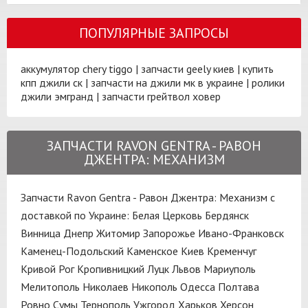
ПОПУЛЯРНЫЕ ЗАПРОСЫ
аккумулятор chery tiggo
|
запчасти geely киев
|
купить
кпп джили ск
|
запчасти на джили мк в украине
|
ролики
джили эмгранд
|
запчасти грейтвол ховер
ЗАПЧАСТИ RAVON GENTRA - РАВОН
ДЖЕНТРА: МЕХАНИЗМ
Запчасти Ravon Gentra - Равон Джентра: Механизм с
доставкой по Украине:
Белая Церковь
Бердянск
Винница
Днепр
Житомир
Запорожье
Ивано-Франковск
Каменец-Подольский
Каменское
Киев
Кременчуг
Кривой Рог
Кропивницкий
Луцк
Львов
Мариуполь
Мелитополь
Николаев
Никополь
Одесса
Полтава
Ровно
Сумы
Тернополь
Ужгород
Харьков
Херсон