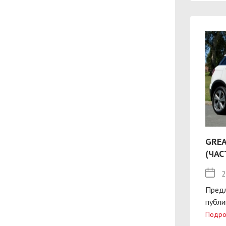
GREA
(ЧАС
2
Пред
публи
Подро