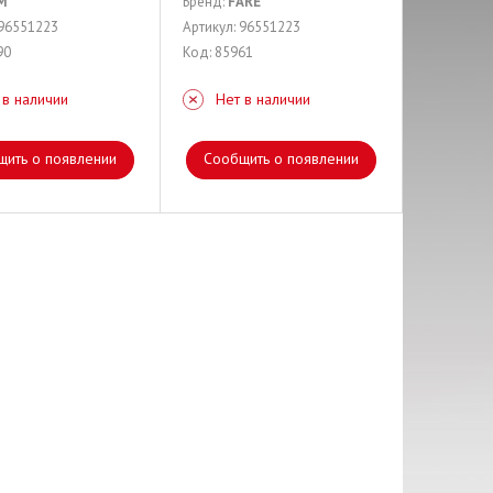
M
Бренд:
FARE
 96551223
Артикул: 96551223
90
Код: 85961
 в наличии
Нет в наличии
щить о появлении
Сообщить о появлении