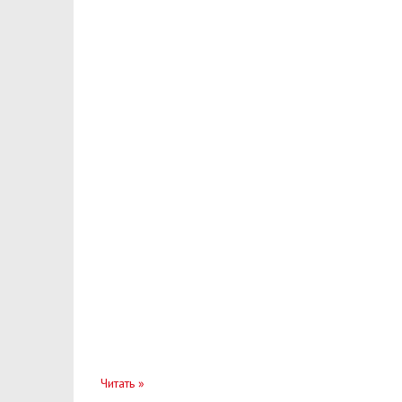
Насос масляный
Насос топливный
Натяжитель
Облицовка
Опора
Панель
Патрубок
Переключатель
Переходник
Петля
Плафоны
Пленка
Читать
»
Поддон