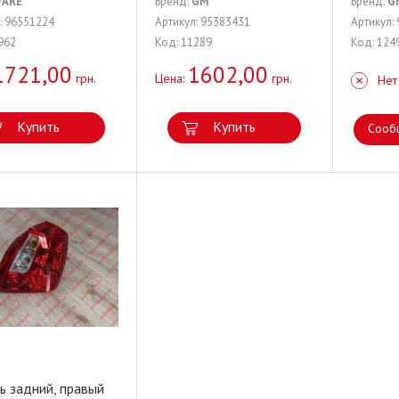
FARE
Бренд:
GM
Бренд:
G
: 96551224
Артикул: 95383431
Артикул:
962
Код: 11289
Код: 124
1721,00
1602,00
грн.
Цена:
грн.
Нет
Купить
Купить
Сооб
ь задний, правый