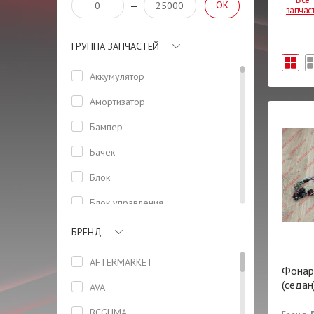
OK
—
запчас
ГРУППА ЗАПЧАСТЕЙ
Аккумулятор
Амортизатор
Бампер
Бачек
Блок
Блок управления
стеклоподъемниками
(водительский)
БРЕНД
Боковая панель кузова
AFTERMARKET
Фонар
Болт
(седан
AVA
Болт ГБЦ
BCGUMA