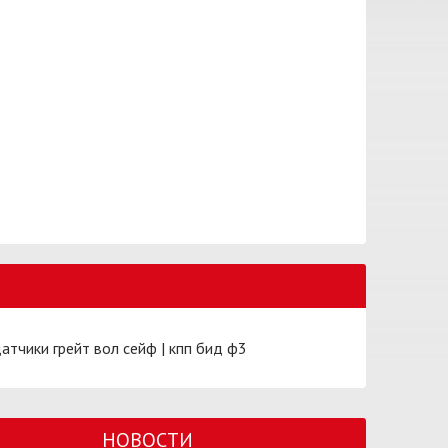
атчики грейт вол сейф
|
кпп бид ф3
НОВОСТИ