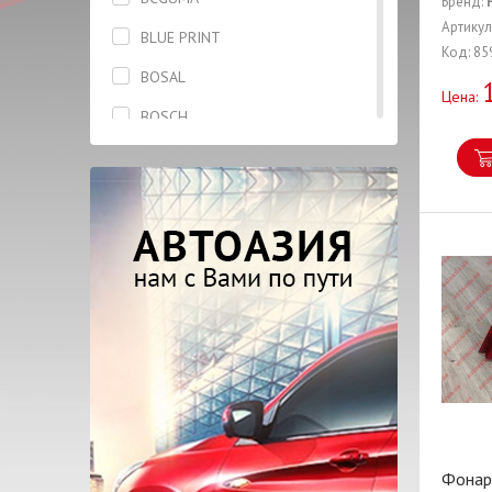
Бренд:
Бризговик задний левый
Артикул
BLUE PRINT
Код: 85
Бризговик задний правый
BOSAL
Цена:
Брызговик передний правый
BOSCH
Вкладыши
BREMBO
Втулка
CASTROL
Гайка
CHERY
Гидронатяжитель
COTTS
Глушитель
CTR
Гофра
DAYCO
Датчик
DENCHERMANN
Дверь
DONGIL
Диск колесный
FARE
Фонар