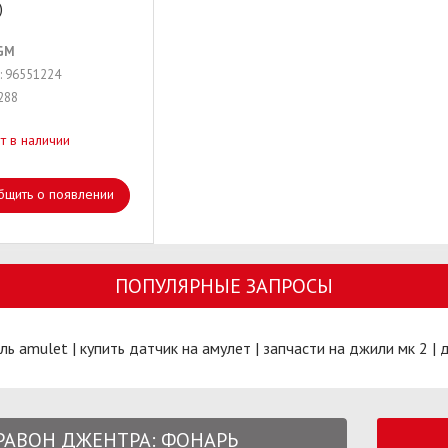
)
GM
: 96551224
288
т в наличии
бщить о появлении
ПОПУЛЯРНЫЕ ЗАПРОСЫ
ль amulet
|
купить датчик на амулет
|
запчасти на джили мк 2
|
д
 РАВОН ДЖЕНТРА: ФОНАРЬ