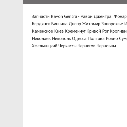
MET-GUM
Корзина сцепления
NGK
Запчасти Ravon Gentra - Равон Джентра: Фонар
Корпус
ONNURI
Бердянск
Винница
Днепр
Житомир
Запорожье
И
Кронштейн
Каменское
Киев
Кременчуг
Кривой Рог
Кропивн
PMC
Николаев
Никополь
Одесса
Полтава
Ровно
Сум
Крыло
PROFIT
Хмельницкий
Черкассы
Чернигов
Черновцы
Крышка
PURFLUX
Масло моторное
SACHS
Механизм
TOYOTA
Молдинг
TRW
Наполнитель
XINYI
Направляющая
Направляющая клапана
Насос гидроусилителя