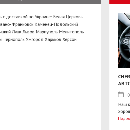
ь с доставкой по Украине:
Белая Церковь
вано-Франковск
Каменец-Подольский
ицкий
Луцк
Львов
Мариуполь
Мелитополь
ы
Тернополь
Ужгород
Харьков
Херсон
CHER
АВТ
0
Наш к
хорош
Подро