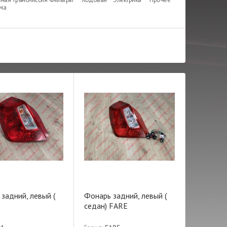
ема
задний, левый (
Фонарь задний, левый (
седан) FARE