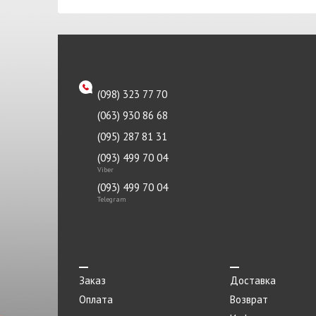
Подкрылок
Подкрыльники
Подрамник
(098) 323 77 70
Подстаканник
(063) 930 86 68
Подушка
(095) 287 81 31
Подушка двигателя
(093) 499 70 04
Viber
Подшипник
(093) 499 70 04
Полукольцо коленвала
Telegram
Полуось
Помпа
Поршень
Заказ
Доставка
Оплата
Возврат
Пробка