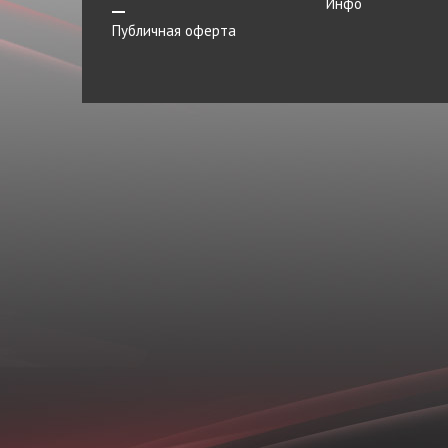
Инфо
Прокладка
Публичная оферта
Прокладка впускного коллектора
Прокладка приемной трубы
Прокладки
Пыльник
Радиатор
Рамка номерного знака
Регулировочный стаканчик
Регулировочный стаканчик
клапана
Регулятор
Резистор отопителя
Резонатор