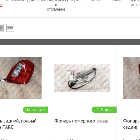
ти
и
сист
отопление
На складе
1-3 дня
ь задний, правый
Фонарь номерного знака
Фонарь 
) FARE
седан)