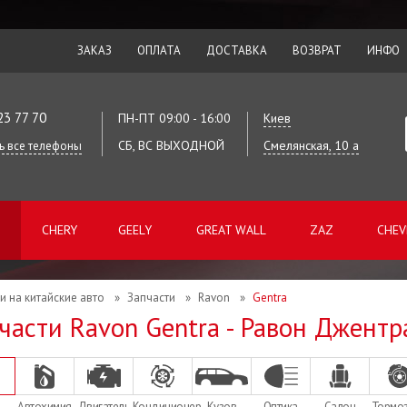
ЗАКАЗ
ОПЛАТА
ДОСТАВКА
ВОЗВРАТ
ИНФО
23 77 70
ПН-ПТ 09:00 - 16:00
Киев
СБ, ВС ВЫХОДНОЙ
Смелянская, 10 а
ь все телефоны
CHERY
GEELY
GREAT WALL
ZAZ
CHEV
и на китайские авто
»
Запчасти
»
Ravon
»
Gentra
части Ravon Gentra - Равон Джентр
Автохимия
Двигатель
Кондиционер
Кузов
Оптика
Салон
Тормо