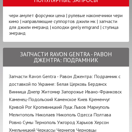
чери амулет форсунки цена
|
рулевые наконечники чери
кимо
|
направляющие суппортов джили мк
|
запчасти
для джили емгранд
|
колодки geely emgrand
|
ступица
эмгранд
ЗАПЧАСТИ RAVON GENTRA - РАВОН
ДЖЕНТРА: ПОДРАМНИК
Запчасти Ravon Gentra - Равон Джентра: Подрамник с
доставкой по Украине:
Белая Церковь
Бердянск
Винница
Днепр
Житомир
Запорожье
Ивано-Франковск
Каменец-Подольский
Каменское
Киев
Кременчуг
Кривой Рог
Кропивницкий
Луцк
Львов
Мариуполь
Мелитополь
Николаев
Никополь
Одесса
Полтава
Ровно
Сумы
Тернополь
Ужгород
Харьков
Херсон
Хмельницкий
Черкассы
Чернигов
Черновцы