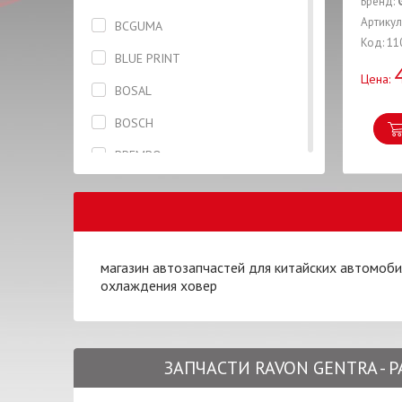
Бренд:
Бризговик задний левый
Артикул
BCGUMA
Код: 11
Бризговик задний правый
BLUE PRINT
Цена:
Брызговик передний правый
BOSAL
Вкладыши
BOSCH
Втулка
BREMBO
Гайка
CASTROL
Гидронатяжитель
CHERY
Глушитель
COTTS
магазин автозапчастей для китайских автомоб
Гофра
охлаждения ховер
CTR
Датчик
DAYCO
Дверь
DENCHERMANN
ЗАПЧАСТИ RAVON GENTRA -
Диск колесный
DONGIL