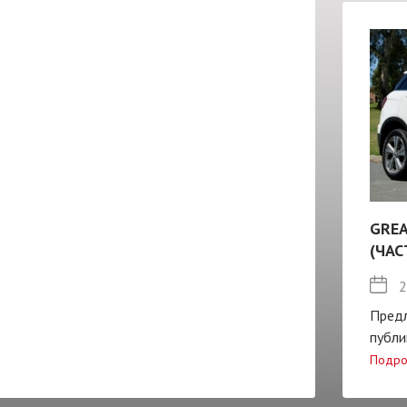
GREA
(ЧАС
2
Пред
публи
Подро