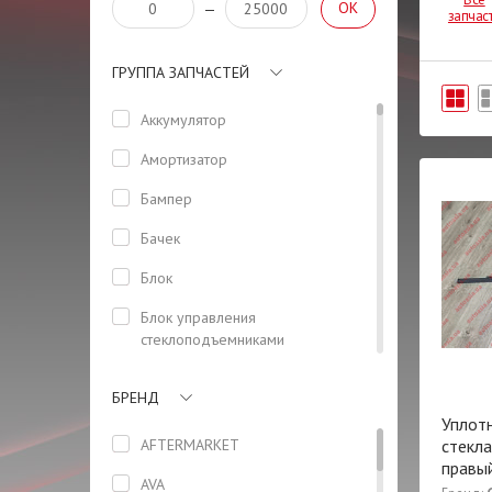
OK
—
запчас
ГРУППА ЗАПЧАСТЕЙ
Аккумулятор
Амортизатор
Бампер
Бачек
Блок
Блок управления
стеклоподъемниками
(водительский)
БРЕНД
Боковая панель кузова
Уплот
Болт
AFTERMARKET
стекла
правы
Болт ГБЦ
AVA