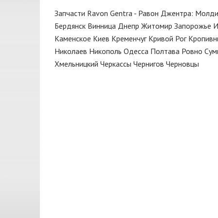
Диск тормозной
FARE
Запчасти Ravon Gentra - Равон Джентра: Молди
Жидкость тормозная
Febi
Бердянск
Винница
Днепр
Житомир
Запорожье
И
Каменское
Киев
Кременчуг
Кривой Рог
Кропивн
Замок
FISCHER
Николаев
Никополь
Одесса
Полтава
Ровно
Сум
Замок зажигания
FSO
Хмельницкий
Черкассы
Чернигов
Черновцы
Зеркало
GATES
Капот
GM
Катушка
GM UZ
Клапан
HELLA
Клин
JAKOPARTS
Клипса
KAMOKA
Коллектор выпускной
LUZAR
Колодки
MAGNUM TECHNOLOGY
Кольца поршневые
MANDO