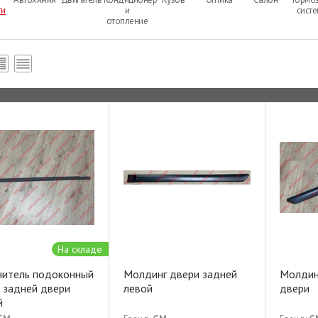
ти
и
сист
отопление
На складе
нитель подоконный
Молдинг двери задней
Молдин
 задней двери
левой
двери
й