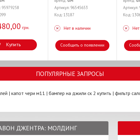
GM
Бренд:
GM
Бренд:
G
: 95979258
Артикул: 96545653
Артикул:
099
Код: 13187
Код: 130
480,00
грн.
Нет в наличии
Нет
Купить
Сообщить о появлении
Сооб
ПОПУЛЯРНЫЕ ЗАПРОСЫ
илей
|
капот чери м11
|
бампер на джили ск 2 купить
|
фильтр сал
 РАВОН ДЖЕНТРА: МОЛДИНГ