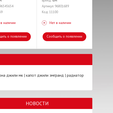
M
Бренд:
GM
 96545654
Артикул: 96801689
69
Код: 11100
 в наличии
Нет в наличии
щить о появлении
Сообщить о появлении
она джили мк
|
капот джили эмгранд
|
радиатор
НОВОСТИ