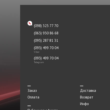
Насос масляный
Насос топливный
Натяжитель
(098) 323 77 70
Облицовка
(063) 930 86 68
Опора
(095) 287 81 31
Панель
(093) 499 70 04
Viber
Патрубок
(093) 499 70 04
Telegram
Переключатель
Переходник
Петля
Заказ
Доставка
Плафоны
Оплата
Возврат
Пленка
Инфо
Поддон