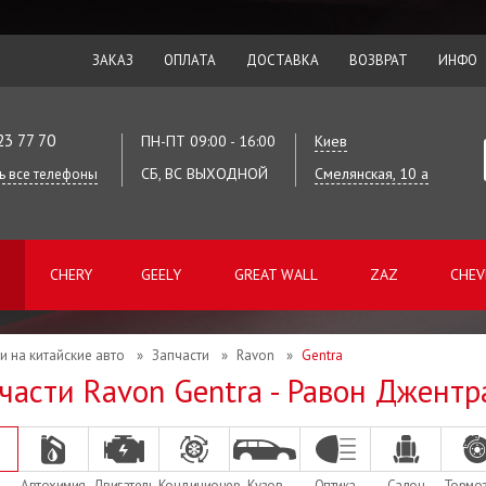
ЗАКАЗ
ОПЛАТА
ДОСТАВКА
ВОЗВРАТ
ИНФО
23 77 70
ПН-ПТ 09:00 - 16:00
Киев
СБ, ВС ВЫХОДНОЙ
Смелянская, 10 а
ь все телефоны
CHERY
GEELY
GREAT WALL
ZAZ
CHEV
и на китайские авто
»
Запчасти
»
Ravon
»
Gentra
части Ravon Gentra - Равон Джентр
Автохимия
Двигатель
Кондиционер
Кузов
Оптика
Салон
Тормо