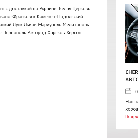
нг с доставкой по Украине:
Белая Церковь
вано-Франковск
Каменец-Подольский
ицкий
Луцк
Львов
Мариуполь
Мелитополь
ы
Тернополь
Ужгород
Харьков
Херсон
CHER
АВТ
0
Наш к
хорош
Подро