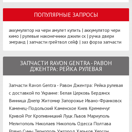
ПОПУЛЯРНЫЕ ЗАПРОСЫ
аккумулятор на чери амулет купить
|
аккумулятор чери
кимо
|
рулевые наконечники джили ск
|
ручка двери
эмгранд
|
запчасти грейтвол сейф
|
заз форза запчасти
ЗАПЧАСТИ RAVON GENTRA - РАВОН
ДЖЕНТРА: РЕЙКА РУЛЕВАЯ
Запчасти Ravon Gentra - Равон Джентра: Рейка рулевая
с доставкой по Украине:
Белая Церковь
Бердянск
Винница
Днепр
Житомир
Запорожье
Ивано-Франковск
Каменец-Подольский
Каменское
Киев
Кременчуг
Кривой Рог
Кропивницкий
Луцк
Львов
Мариуполь
Мелитополь
Николаев
Никополь
Одесса
Полтава
Ровно
Сумы
Тернополь
Ужгород
Харьков
Херсон