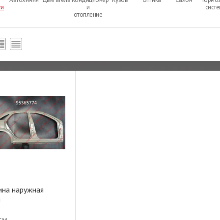
ти
и
сист
отопление
ина наружная
я