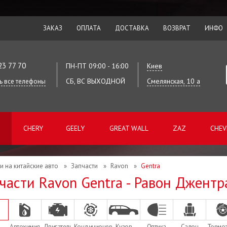
ЗАКАЗ
ОПЛАТА
ДОСТАВКА
ВОЗВРАТ
ИНФО
23 77 70
ПН-ПТ 09:00 - 16:00
Киев
СБ, ВС ВЫХОДНОЙ
Смелянская, 10 а
ь все телефоны
CHERY
GEELY
GREAT WALL
ZAZ
CHEV
и на китайские авто
»
Запчасти
»
Ravon
»
Gentra
части Ravon Gentra - Равон Джентр
Автохимия
Двигатель
Кондиционер
Кузов
Оптика
Салон
Тормо