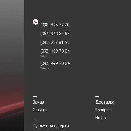
Насос масляный
Насос топливный
(098) 323 77 70
Натяжитель
(063) 930 86 68
Облицовка
(095) 287 81 31
Опора
(093) 499 70 04
Панель
Viber
(093) 499 70 04
Патрубок
Telegram
Переключатель
Переходник
Петля
Заказ
Доставка
Плафоны
Оплата
Возврат
Инфо
Пленка
Публичная оферта
Поддон