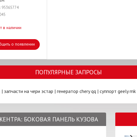
GM
: 95365774
045
т в наличии
бщить о появлении
ПОПУЛЯРНЫЕ ЗАПРОСЫ
и
|
запчасти на чери эстар
|
генератор chery qq
|
суппорт geely mk
ДЖЕНТРА: БОКОВАЯ ПАНЕЛЬ КУЗОВА