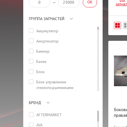
OK
—
запчас
ГРУППА ЗАПЧАСТЕЙ
Аккумулятор
Амортизатор
Бампер
Бачек
Блок
Блок управления
стеклоподъемниками
(водительский)
БРЕНД
Боковая панель кузова
Боков
Болт
AFTERMARKET
права
Болт ГБЦ
AVA