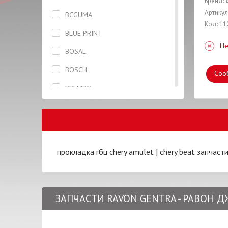
Бренд:
Бризговик задний левый
Артикул
BCGUMA
Код: 11
Бризговик задний правый
BLUE PRINT
Не
Брызговик передний правый
BOSAL
Вкладыши
BOSCH
Соо
Втулка
BREMBO
Гайка
CASTROL
Гидронатяжитель
CHERY
Глушитель
COTTS
прокладка гбц chery amulet
|
chery beat запчаст
Гофра
CTR
Датчик
DAYCO
Дверь
ЗАПЧАСТИ RAVON GENTRA - РАВОН 
DENCHERMANN
Диск колесный
DONGIL