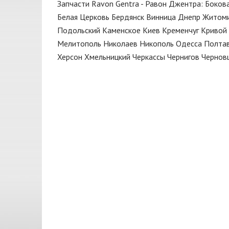
Запчасти Ravon Gentra - Равон Джентра: Бокова
Диск тормозной
FARE
Белая Церковь
Бердянск
Винница
Днепр
Житом
Жидкость тормозная
Febi
Подольский
Каменское
Киев
Кременчуг
Кривой 
Замок
Мелитополь
Николаев
Никополь
Одесса
Полта
FISCHER
Херсон
Хмельницкий
Черкассы
Чернигов
Чернов
Замок зажигания
FSO
Зеркало
GATES
Капот
GM
Катушка
GM UZ
Клапан
HELLA
Клин
JAKOPARTS
Клипса
KAMOKA
Коллектор выпускной
LUZAR
Колодки
MAGNUM TECHNOLOGY
Кольца поршневые
MANDO