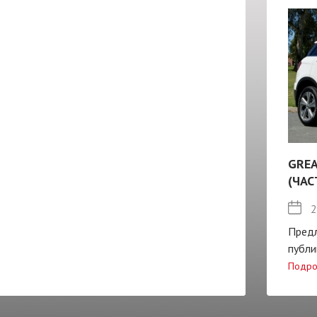
GREA
(ЧАС
2
Пред
публи
Подро