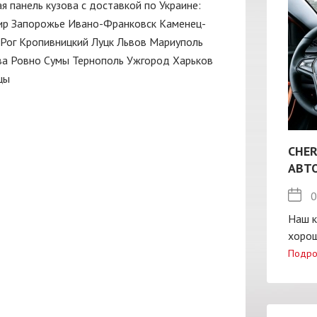
я панель кузова с доставкой по Украине:
ир
Запорожье
Ивано-Франковск
Каменец-
Рог
Кропивницкий
Луцк
Львов
Мариуполь
ва
Ровно
Сумы
Тернополь
Ужгород
Харьков
цы
CHER
АВТ
0
Наш к
хорош
Подро