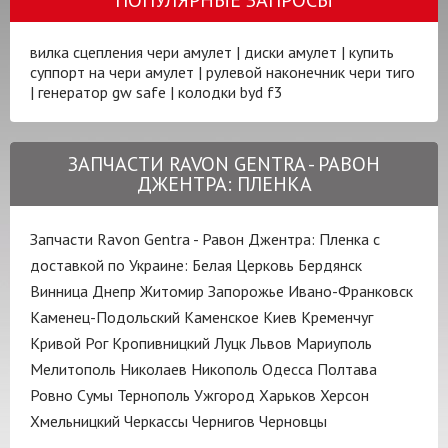
вилка сцепления чери амулет
|
диски амулет
|
купить
суппорт на чери амулет
|
рулевой наконечник чери тиго
|
генератор gw safe
|
колодки byd f3
ЗАПЧАСТИ RAVON GENTRA - РАВОН
ДЖЕНТРА: ПЛЕНКА
Запчасти Ravon Gentra - Равон Джентра: Пленка с
доставкой по Украине:
Белая Церковь
Бердянск
Винница
Днепр
Житомир
Запорожье
Ивано-Франковск
Каменец-Подольский
Каменское
Киев
Кременчуг
Кривой Рог
Кропивницкий
Луцк
Львов
Мариуполь
Мелитополь
Николаев
Никополь
Одесса
Полтава
Ровно
Сумы
Тернополь
Ужгород
Харьков
Херсон
Хмельницкий
Черкассы
Чернигов
Черновцы