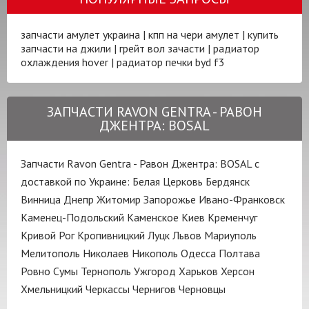
запчасти амулет украина
|
кпп на чери амулет
|
купить
запчасти на джили
|
грейт вол зачасти
|
радиатор
охлаждения hover
|
радиатор печки byd f3
ЗАПЧАСТИ RAVON GENTRA - РАВОН
ДЖЕНТРА: BOSAL
Запчасти Ravon Gentra - Равон Джентра: BOSAL с
доставкой по Украине:
Белая Церковь
Бердянск
Винница
Днепр
Житомир
Запорожье
Ивано-Франковск
Каменец-Подольский
Каменское
Киев
Кременчуг
Кривой Рог
Кропивницкий
Луцк
Львов
Мариуполь
Мелитополь
Николаев
Никополь
Одесса
Полтава
Ровно
Сумы
Тернополь
Ужгород
Харьков
Херсон
Хмельницкий
Черкассы
Чернигов
Черновцы