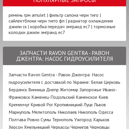
ремень грм amulet
|
фильтр салона чери тиго
|
сайлентблоки чери тигго фл
|
радиатор охлаждения
джили ск
|
коробка передач эмгранд ес7
|
тормозные
колодки джили эмгранд ес7
ЗАПЧАСТИ RAVON GENTRA - РАВОН
ДЖЕНТРА: НАСОС ГИДРОУСИЛИТЕЛЯ
Запчасти Ravon Gentra - Равон Джентра: Насос
гидроусилителя с доставкой по Украине:
Белая Церковь
Бердянск
Винница
Днепр
Житомир
Запорожье
Ивано-
Франковск
Каменец-Подольский
Каменское
Киев
Кременчуг
Кривой Рог
Кропивницкий
Луцк
Львов
Мариуполь
Мелитополь
Николаев
Никополь
Одесса
Полтава
Ровно
Сумы
Тернополь
Ужгород
Харьков
Херсон
Хмельницкий
Черкассы
Чернигов
Черновцы