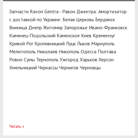
Запчасти Ravon Gentra - Равон Джентра: Амортизатор
с доставкой по Украине:
Белая Церковь
Бердянск
Винница
Днепр
Житомир
Запорожье
Ивано-Франковск
Каменец-Подольский
Каменское
Киев
Кременчуг
Кривой Рог
Кропивницкий
Луцк
Львов
Мариуполь
Мелитополь
Николаев
Никополь
Одесса
Полтава
Ровно
Сумы
Тернополь
Ужгород
Харьков
Херсон
Хмельницкий
Черкассы
Чернигов
Черновцы
Читать
»