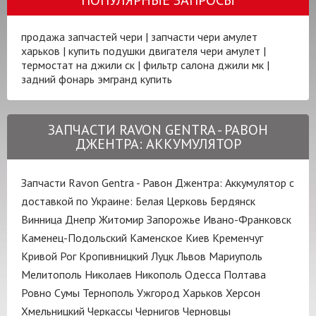
продажа запчастей чери
|
запчасти чери амулет
харьков
|
купить подушки двигателя чери амулет
|
термостат на джили ск
|
фильтр салона джили мк
|
задний фонарь эмгранд купить
ЗАПЧАСТИ RAVON GENTRA - РАВОН
ДЖЕНТРА: АККУМУЛЯТОР
Запчасти Ravon Gentra - Равон Джентра: Аккумулятор с
доставкой по Украине:
Белая Церковь
Бердянск
Винница
Днепр
Житомир
Запорожье
Ивано-Франковск
Каменец-Подольский
Каменское
Киев
Кременчуг
Кривой Рог
Кропивницкий
Луцк
Львов
Мариуполь
Мелитополь
Николаев
Никополь
Одесса
Полтава
Ровно
Сумы
Тернополь
Ужгород
Харьков
Херсон
Хмельницкий
Черкассы
Чернигов
Черновцы