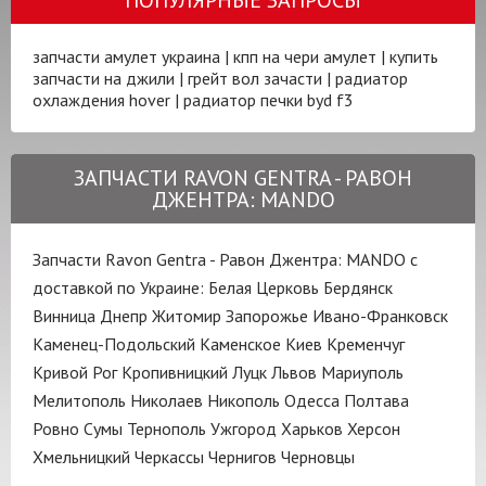
запчасти амулет украина
|
кпп на чери амулет
|
купить
запчасти на джили
|
грейт вол зачасти
|
радиатор
охлаждения hover
|
радиатор печки byd f3
ЗАПЧАСТИ RAVON GENTRA - РАВОН
ДЖЕНТРА: MANDO
Запчасти Ravon Gentra - Равон Джентра: MANDO с
доставкой по Украине:
Белая Церковь
Бердянск
Винница
Днепр
Житомир
Запорожье
Ивано-Франковск
Каменец-Подольский
Каменское
Киев
Кременчуг
Кривой Рог
Кропивницкий
Луцк
Львов
Мариуполь
Мелитополь
Николаев
Никополь
Одесса
Полтава
Ровно
Сумы
Тернополь
Ужгород
Харьков
Херсон
Хмельницкий
Черкассы
Чернигов
Черновцы