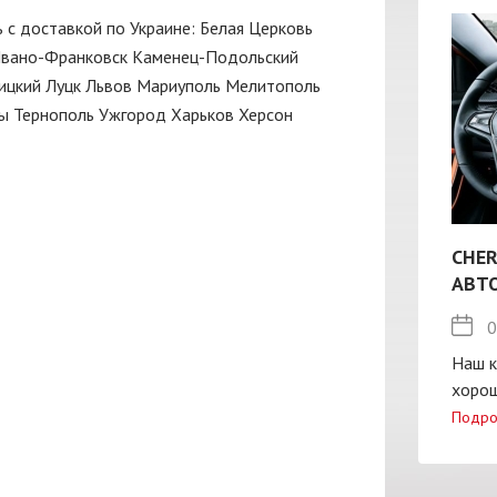
ь с доставкой по Украине:
Белая Церковь
вано-Франковск
Каменец-Подольский
ицкий
Луцк
Львов
Мариуполь
Мелитополь
ы
Тернополь
Ужгород
Харьков
Херсон
CHER
АВТ
0
Наш к
хорош
Подро