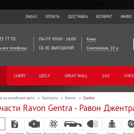
ЗАКАЗ
ОПЛАТА
ДОСТАВКА
ВОЗВРАТ
ИНФО
23 77 70
ПН-ПТ 09:00 - 16:00
Киев
СБ, ВС ВЫХОДНОЙ
Смелянская, 10 а
ь все телефоны
CHERY
GEELY
GREAT WALL
ZAZ
CHEV
и на китайские авто
»
Запчасти
»
Ravon
»
Gentra
части Ravon Gentra - Равон Джентр
Автохимия
Двигатель
Кондиционер
Кузов
Оптика
Салон
Тормо