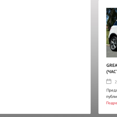
GREA
(ЧАС
2
Пред
публи
Подро