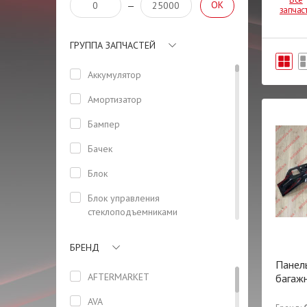
OK
—
запчас
ГРУППА ЗАПЧАСТЕЙ
Аккумулятор
Амортизатор
Бампер
Бачек
Блок
Блок управления
стеклоподъемниками
(водительский)
БРЕНД
Боковая панель кузова
Панель
Болт
AFTERMARKET
багаж
Болт ГБЦ
AVA