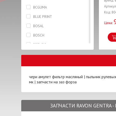
Бренд:
Бризговик задний левый
Артикул
BCGUMA
Код: 80
Бризговик задний правый
BLUE PRINT
Цена:
Брызговик передний правый
BOSAL
Вкладыши
BOSCH
Втулка
BREMBO
Гайка
CASTROL
Гидронатяжитель
CHERY
Глушитель
COTTS
чери амулет фильтр масляный
|
пыльник рулевых
Гофра
мк
|
запчасти на заз форза
CTR
Датчик
DAYCO
Дверь
DENCHERMANN
ЗАПЧАСТИ RAVON GENTRA -
Диск колесный
DONGIL