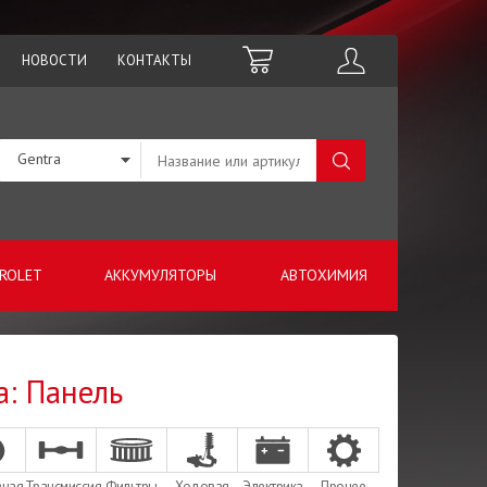
НОВОСТИ
КОНТАКТЫ
Gentra
ROLET
АККУМУЛЯТОРЫ
АВТОХИМИЯ
а: Панель
зная
Трансмиссия
Фильтры
Ходовая
Электрика
Прочее