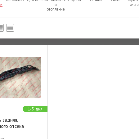
ти
и
сист
отопление
1-3 дня
 задняя,
ного отсека