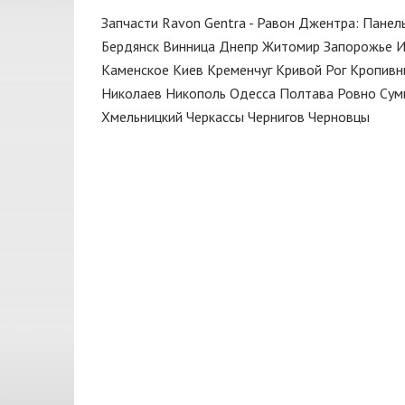
Диск тормозной
FARE
Запчасти Ravon Gentra - Равон Джентра: Панел
Жидкость тормозная
Febi
Бердянск
Винница
Днепр
Житомир
Запорожье
И
Каменское
Киев
Кременчуг
Кривой Рог
Кропивн
Замок
FISCHER
Николаев
Никополь
Одесса
Полтава
Ровно
Сум
Замок зажигания
FSO
Хмельницкий
Черкассы
Чернигов
Черновцы
Зеркало
GATES
Капот
GM
Катушка
GM UZ
Клапан
HELLA
Клин
JAKOPARTS
Клипса
KAMOKA
Коллектор выпускной
LUZAR
Колодки
MAGNUM TECHNOLOGY
Кольца поршневые
MANDO