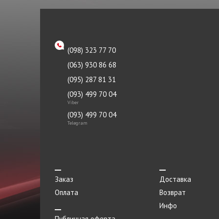
Насос масляный
Насос топливный
Натяжитель
(098) 323 77 70
Облицовка
(063) 930 86 68
Опора
(095) 287 81 31
(093) 499 70 04
Панель
Viber
Патрубок
(093) 499 70 04
Telegram
Переключатель
Переходник
Петля
Заказ
Доставка
Плафоны
Оплата
Возврат
Пленка
Инфо
Поддон
Публичная оферта