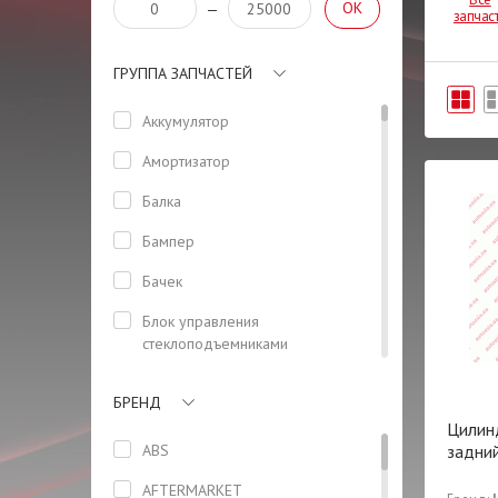
OK
—
запчас
ГРУППА ЗАПЧАСТЕЙ
Аккумулятор
Амортизатор
Балка
Бампер
Бачек
Блок управления
стеклоподъемниками
(водительский)
БРЕНД
Боковая панель кузова
Цилин
Болт
ABS
задни
Бризговик задний левый
AFTERMARKET