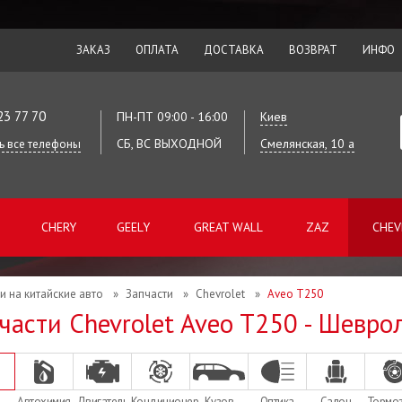
ЗАКАЗ
ОПЛАТА
ДОСТАВКА
ВОЗВРАТ
ИНФО
23 77 70
ПН-ПТ 09:00 - 16:00
Киев
СБ, ВС ВЫХОДНОЙ
Смелянская, 10 а
ь все телефоны
CHERY
GEELY
GREAT WALL
ZAZ
CHEV
и на китайские авто
»
Запчасти
»
Chevrolet
»
Aveo T250
части Chevrolet Aveo T250 - Шевро
Автохимия
Двигатель
Кондиционер
Кузов
Оптика
Салон
Тормо