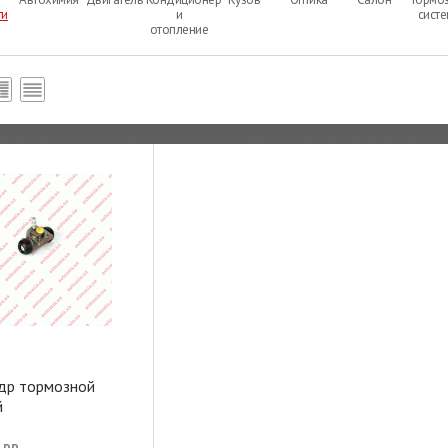
ти
и
сист
отопление
др тормозной
й