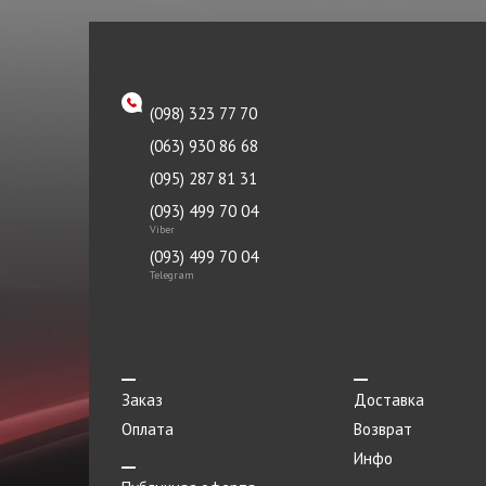
Патрубок
TRW
Петля двери
Tyc
Петля капота левая
ZAZ
(098) 323 77 70
Петля капота правая
Океан
(063) 930 86 68
Пистон
(095) 287 81 31
Плафоны
(093) 499 70 04
Viber
Подкрылок
(093) 499 70 04
Telegram
Подрамник
Подушка
Подшипник
Заказ
Доставка
Порог метталический
Оплата
Возврат
Прокладка
Инфо
Прокладка приемной трубы