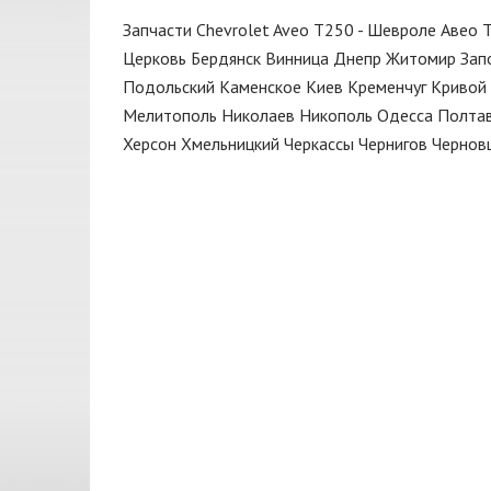
Замок
DEPO
Запчасти Chevrolet Aveo T250 - Шевроле Авео 
Капот
ERT
Церковь
Бердянск
Винница
Днепр
Житомир
Зап
Подольский
Каменское
Киев
Кременчуг
Кривой 
Клипса
EuroEx
Мелитополь
Николаев
Никополь
Одесса
Полта
Колодки
FARE
Херсон
Хмельницкий
Черкассы
Чернигов
Чернов
Кольца поршневые
FISCHER
Кольцо
GATES
КПП
GM
Кронштейн
GM UZ
Крыло
HELLA
Крышка
JAKOPARTS
Крышка багажника
JP GROUP
Кулиса
KAMOKA
Масло моторное
KSN