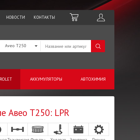
НОВОСТИ
КОНТАКТЫ
Aveo T250
ROLET
АККУМУЛЯТОРЫ
АВТОХИМИЯ
ле Авео Т250: LPR
зная
Трансмиссия
Фильтры
Ходовая
Электрика
Прочее