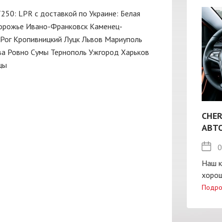
Т250: LPR с доставкой по Украине:
Белая
орожье
Ивано-Франковск
Каменец-
Рог
Кропивницкий
Луцк
Львов
Мариуполь
ва
Ровно
Сумы
Тернополь
Ужгород
Харьков
цы
CHER
АВТ
0
Наш к
хорош
Подро