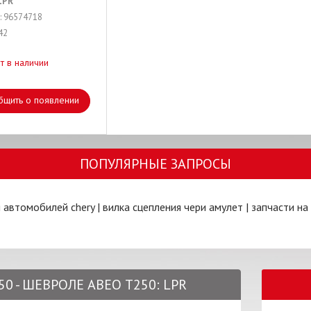
LPR
: 96574718
42
т в наличии
бщить о появлении
ПОПУЛЯРНЫЕ ЗАПРОСЫ
я автомобилей chery
|
вилка сцепления чери амулет
|
запчасти на
0 - ШЕВРОЛЕ АВЕО Т250: LPR