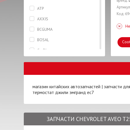
Бренд:
Бризговик задний правый
Артикул
ATP
Код: 69
Брызговик передний правый
AXXIS
Не
Вентилятор
BCGUMA
Втулка
BOSAL
Соо
Гайка
CarBI
Глушитель
CASTROL
Горловина
CHERY
Датчик
CIFAM
магазин китайских автозапчастей
|
запчасти дл
Дверь
термостат джили эмгранд ес7
CONTINENTAL
Диск тормозной
CTR
Жидкость тормозная
CX
ЗАПЧАСТИ CHEVROLET AVEO T25
Заглушка
DAYCO