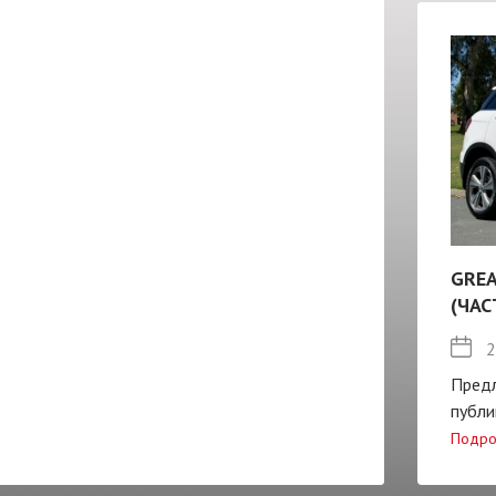
GREA
(ЧАС
2
Пред
публи
Подро