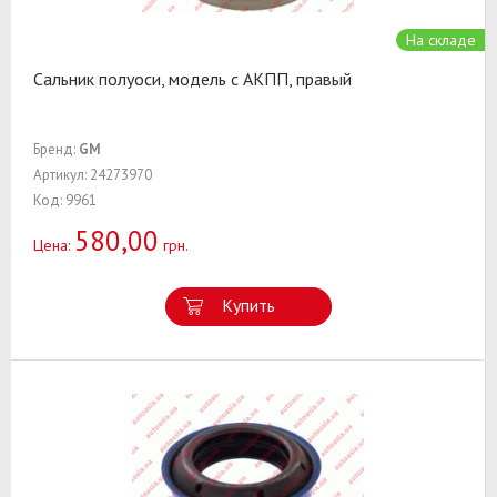
На складе
Сальник полуоси, модель с АКПП, правый
Бренд:
GM
Артикул: 24273970
Код: 9961
580,00
Цена:
грн.
Купить