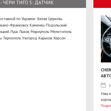
 - ЧЕРИ ТИГО 5: ДАТЧИК
доставкой по Украине:
Белая Церковь
вано-Франковск
Каменец-Подольский
ицкий
Луцк
Львов
Мариуполь
Мелитополь
ы
Тернополь
Ужгород
Харьков
Херсон
CHER
АВТ
0
Наш к
хорош
Подро