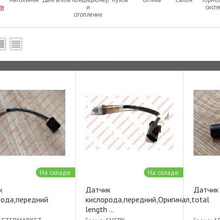
ти
и
сист
отопление
На складе
На складе
к
Датчик
Датчик
рода,передний
кислорода,передний,Оригинал,total
length
...