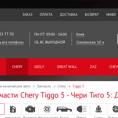
ЗАКАЗ
ОПЛАТА
ДОСТАВКА
ВОЗВРАТ
ИНФО
23 77 70
ПН-ПТ 09:00 - 16:00
Киев
СБ, ВС ВЫХОДНОЙ
Смелянская, 10 а
ь все телефоны
CHERY
GEELY
GREAT WALL
ZAZ
CHEV
и на китайские авто
»
Запчасти
»
Chery
»
Tiggo 5
части Chery Tiggo 5 - Чери Тиго 5: 
Автохимия
Двигатель
Кондиционер
Кузов
Оптика
Салон
Тормо