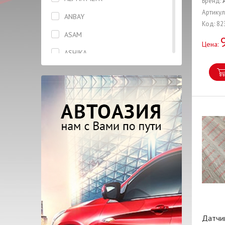
Бренд:
Генератор
Артикул
ANBAY
Код: 82
Головка блока цилиндров
ASAM
Цена:
Датчик
ASHIKA
Датчик скорости
ASIAN
Диск тормозной
AUTLOG
Жидкость тормозная
BCGUMA
Капот
BLUE PRINT
Катушка
BOSCH
Клапана
BREMBO
Колодки
CASTROL
Кольца поршневые
CHERY
Масло моторное
CORTECO
Датчи