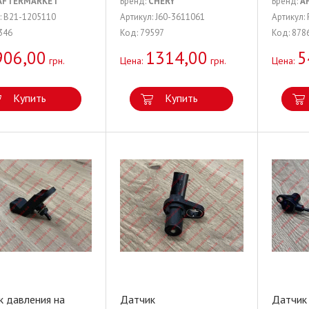
AFTERMARKET
Бренд:
CHERY
Бренд:
A
: B21-1205110
Артикул: J60-3611061
Артикул:
346
Код: 79597
Код: 878
906,00
1314,00
5
грн.
Цена:
грн.
Цена:
Купить
Купить
к давления на
Датчик
Датчик