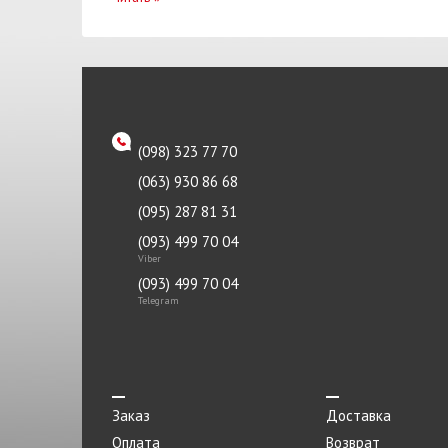
Турбина
Тяга
Фара
Фильтр воздушный
(098) 323 77 70
Фильтр масляный
(063) 930 86 68
Фильтр салона
(095) 287 81 31
Фильтр топливный
(093) 499 70 04
Viber
Фонарь
(093) 499 70 04
Шаровая
Telegram
Шестерня
Шкив
Шланг
Заказ
Доставка
Оплата
Возврат
ШРУС