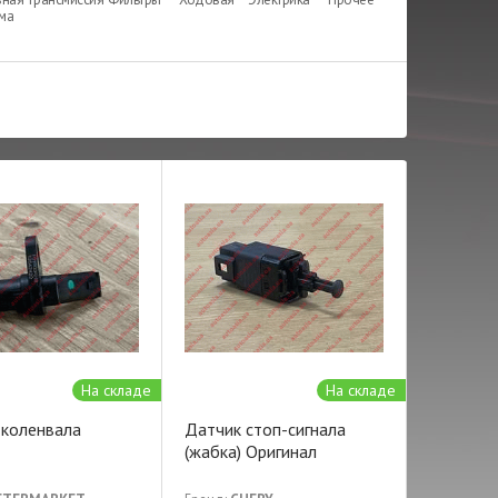
ема
На складе
На складе
 коленвала
Датчик стоп-сигнала
(жабка) Оригинал