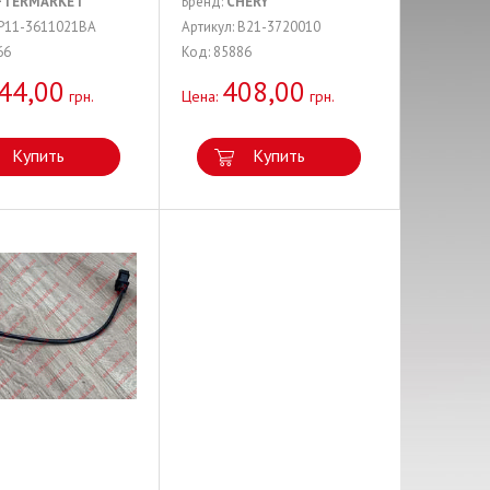
FTERMARKET
Бренд:
CHERY
 P11-3611021BA
Артикул: B21-3720010
66
Код: 85886
44,00
408,00
грн.
Цена:
грн.
Купить
Купить