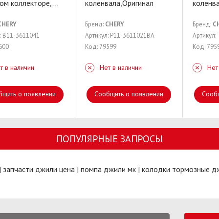
ном коллекторе,
...
коленвала,Оригинал
коленв
CHERY
Бренд:
CHERY
Бренд:
C
: B11-3611041
Артикул: P11-3611021BA
Артикул:
600
Код: 79599
Код: 795
т в наличии
Нет в наличии
Нет
бщить о появлении
Сообщить о появлении
Сооб
ПОПУЛЯРНЫЕ ЗАПРОСЫ
|
запчасти джили цена
|
помпа джили мк
|
колодки тормозные дж