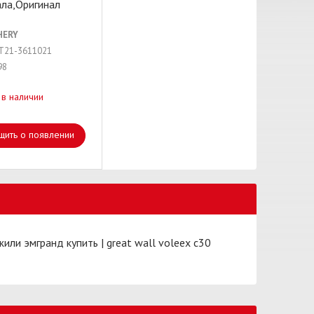
ала,Оригинал
HERY
 T21-3611021
98
 в наличии
щить о появлении
или эмгранд купить
|
great wall voleex c30