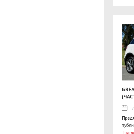
GREA
(ЧАС
2
Пред
публи
Подро