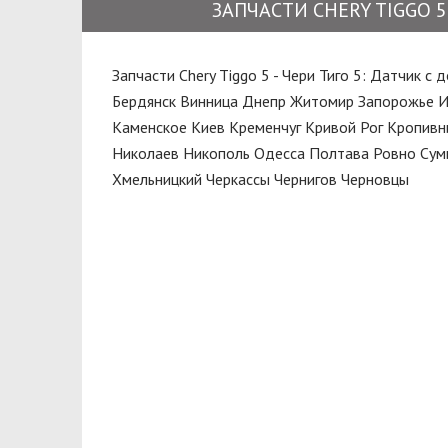
PMC
ЗАПЧАСТИ CHERY TIGGO 5
Поршень
PROFIT
Прокладка
RAISO
Запчасти Chery Tiggo 5 - Чери Тиго 5: Датчик с 
Прокладка впускного коллектора
Бердянск
Винница
Днепр
Житомир
Запорожье
И
RIDER
Каменское
Киев
Кременчуг
Кривой Рог
Кропивн
Прокладка головки блока
SATO Tech
Николаев
Никополь
Одесса
Полтава
Ровно
Сум
цилиндров
Хмельницкий
Черкассы
Чернигов
Черновцы
SHAFER
Прокладка крышки клапанов
STARLINE
Пружина задняя
TEKNOROT
Радиатор отопителя
TOYOTA
Радиатор охлаждения
VICTOR REINZ
Распредвал
Рейка рулевая
Ремень
Ремкомплект