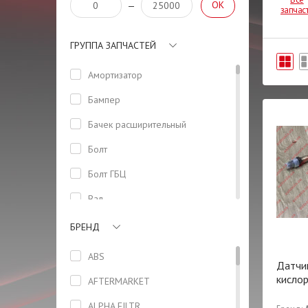
OK
—
запчас
ГРУППА ЗАПЧАСТЕЙ
Амортизатор
Бампер
Бачeк расширительный
Болт
Болт ГБЦ
Вал
Вентилятор
БРЕНД
Втулка
ABS
Датчи
Высоковольтные провода
кисло
AFTERMARKET
Гайка
ALPHA FILTR