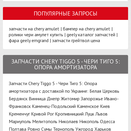
ПОПУЛЯРНЫЕ ЗАПРОСЫ
запчасти на chery amulet
|
бампер на chery amulet
|
ролики чери амулет купить
|
geely каталог запчастей
|
фара geely emgrand
|
запчасти грейтвол цена
ЗАПЧАСТИ CHERY TIGGO 5 - ЧЕРИ ТИГО 5:
ОПОРА АМОРТИЗАТОРА
Запчасти Chery Tiggo 5 - Чери Тиго 5: Опора
амортизатора с доставкой по Украине:
Белая Церковь
Бердянск
Винница
Днепр
Житомир
Запорожье
Ивано-
Франковск
Каменец-Подольский
Каменское
Киев
Кременчуг
Кривой Рог
Кропивницкий
Луцк
Львов
Мариуполь
Мелитополь
Николаев
Никополь
Одесса
Полтава
Ровно
Сумы
Тернополь
Ужгород
Харьков