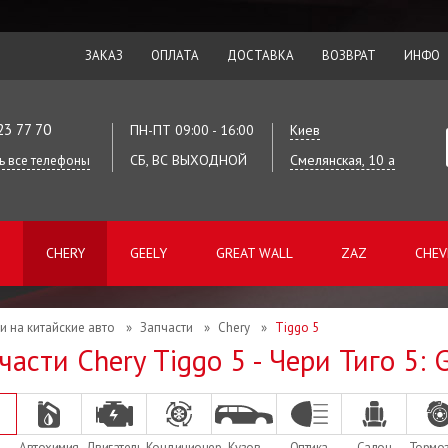
ЗАКАЗ
ОПЛАТА
ДОСТАВКА
ВОЗВРАТ
ИНФО
23 77 70
ПН-ПТ 09:00 - 16:00
Киев
СБ, ВС ВЫХОДНОЙ
Смелянская, 10 а
ь все телефоны
CHERY
GEELY
GREAT WALL
ZAZ
CHEV
и на китайские авто
»
Запчасти
»
Chery
»
Tiggo 5
части Chery Tiggo 5 - Чери Тиго 5:
Автохимия
Двигатель
Кондиционер
Кузов
Оптика
Салон
Тормо