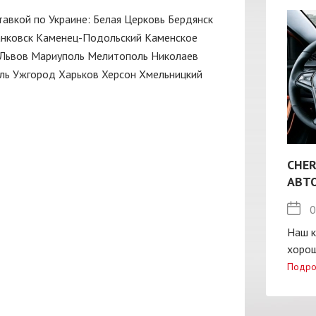
ставкой по Украине:
Белая Церковь
Бердянск
нковск
Каменец-Подольский
Каменское
Львов
Мариуполь
Мелитополь
Николаев
ль
Ужгород
Харьков
Херсон
Хмельницкий
CHER
АВТ
0
Наш к
хорош
Подро