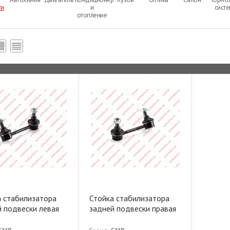
ти
и
сист
отопление
а стабилизатора
Стойка стабилизатора
 пoдвески левая
задней пoдвески правая