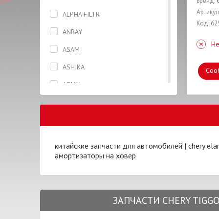
Бренд:
Генератор
Артикул
ALPHA FILTR
Код: 62
Головка блока цилиндров
ANBAY
Не
Датчик
ASAM
Датчик скорости
ASHIKA
Соо
Диск тормозной
ASIAN
Жидкость тормозная
AUTLOG
Капот
BCGUMA
Катушка
BLUE PRINT
китайские запчасти для автомобилей
|
chery ela
Клапана
амортизаторы на ховер
BOSCH
Колодки
BREMBO
Кольца поршневые
CASTROL
ЗАПЧАСТИ CHERY TIGGO 
Масло моторное
CHERY