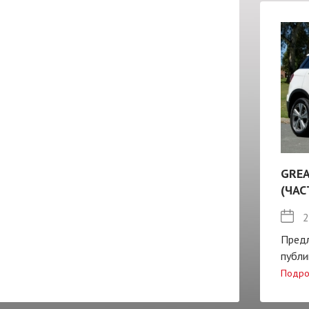
GREA
(ЧАС
2
Пред
публи
Подро