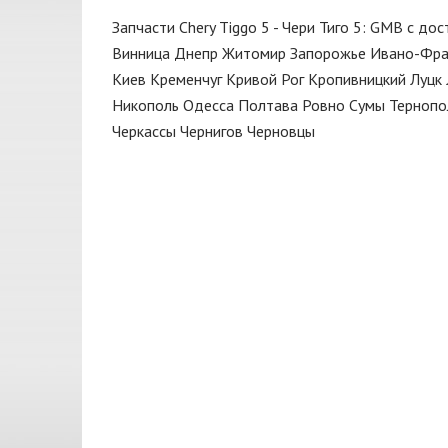
Мотор
CORTECO
Запчасти Chery Tiggo 5 - Чери Тиго 5: GMB с до
Насос топливный
DAYCO
Винница
Днепр
Житомир
Запорожье
Ивано-Фра
Натяжитель
Киев
Кременчуг
Кривой Рог
Кропивницкий
Луцк
DENCKERMANN
Никополь
Одесса
Полтава
Ровно
Сумы
Тернопо
Опора амортизатора
ELRING
Черкассы
Чернигов
Черновцы
Опора двигателя
GATES
Пепельница
GMB
Поддон
Huco
Поддон масляный
JAKOPARTS
Подкрылок
JAPANPARTS
Подрамник
KAMOKA
Подушка двигателя
MAGNETI MARELLI
Подшипник передней ступицы
MEYLE
Помпа водяная
Nipparts