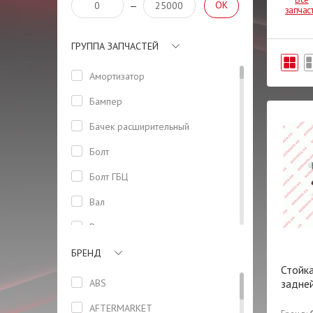
OK
—
запчас
ГРУППА ЗАПЧАСТЕЙ
Амортизатор
Бампер
Бачeк расширительный
Болт
Болт ГБЦ
Вал
Вентилятор
Втулка
БРЕНД
Стойк
Высоковольтные провода
ABS
задней
Гайка
AFTERMARKET