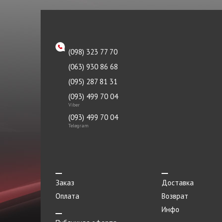
Решетка радиатора
Ролик
Рулевой наконечник
(098) 323 77 70
(063) 930 86 68
Рычаг
(095) 287 81 31
Сайлентблок
(093) 499 70 04
Сальник
Viber
(093) 499 70 04
Скоба
Telegram
Стартер
Стеклоподъемник
Стойка стабилизатора
Заказ
Доставка
Ступица
Оплата
Возврат
Инфо
Суппорт