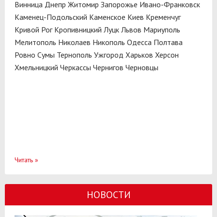
Винница
Днепр
Житомир
Запорожье
Ивано-Франковск
Каменец-Подольский
Каменское
Киев
Кременчуг
Кривой Рог
Кропивницкий
Луцк
Львов
Мариуполь
Мелитополь
Николаев
Никополь
Одесса
Полтава
Ровно
Сумы
Тернополь
Ужгород
Харьков
Херсон
Хмельницкий
Черкассы
Чернигов
Черновцы
Читать
»
НОВОСТИ