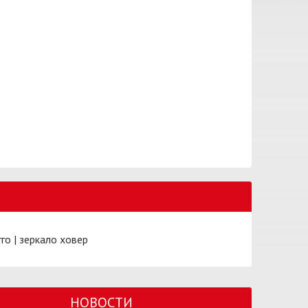
гго
|
зеркало ховер
НОВОСТИ