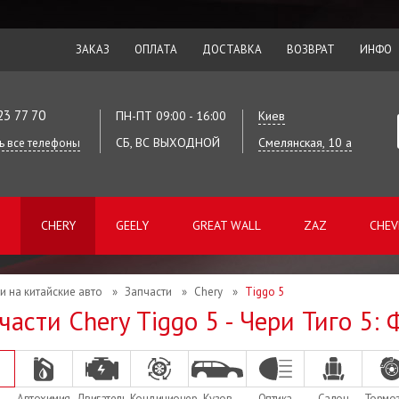
ЗАКАЗ
ОПЛАТА
ДОСТАВКА
ВОЗВРАТ
ИНФО
23 77 70
ПН-ПТ 09:00 - 16:00
Киев
СБ, ВС ВЫХОДНОЙ
Смелянская, 10 а
ь все телефоны
CHERY
GEELY
GREAT WALL
ZAZ
CHEV
и на китайские авто
»
Запчасти
»
Chery
»
Tiggo 5
части Chery Tiggo 5 - Чери Тиго 5:
Автохимия
Двигатель
Кондиционер
Кузов
Оптика
Салон
Тормо