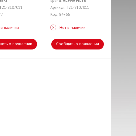
HERY
Бренд:
ALPHA FILTR
 T21-8107011
Артикул: T21-8107011
77
Код: 84766
 в наличии
Нет в наличии
щить о появлении
Сообщить о появлении