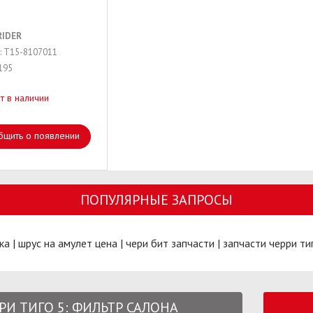
RIDER
: T15-8107011
195
т в наличии
бщить о появлении
ПОПУЛЯРНЫЕ ЗАПРОСЫ
ка
|
шрус на амулет цена
|
чери бит запчасти
|
запчасти черри ти
ЕРИ ТИГО 5: ФИЛЬТР САЛОНА