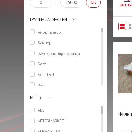
OK
—
запчас
ГРУППА ЗАПЧАСТЕЙ
Амортизатор
Бампер
Бачeк расширительный
Болт
Болт ГБЦ
Вал
Вентилятор
БРЕНД
Втулка
ABS
Фильт
Высоковольтные провода
AFTERMARKET
Гайка
ALPHA FILTR