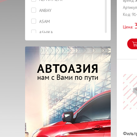
Бренд:
Генератор
Артикул
ANBAY
Код: 91
Головка блока цилиндров
ASAM
Цена:
Датчик
ASHIKA
Датчик скорости
ASIAN
Диск тормозной
AUTLOG
Жидкость тормозная
BCGUMA
Капот
BLUE PRINT
Катушка
BOSCH
Клапана
BREMBO
Колодки
CASTROL
Кольца поршневые
CHERY
Масло моторное
CORTECO
Фильтр