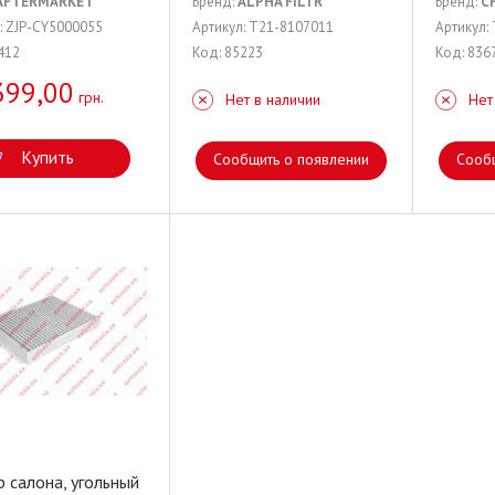
AFTERMARKET
Бренд:
ALPHA FILTR
Бренд:
C
: ZJP-CY5000055
Артикул: T21-8107011
Артикул:
412
Код: 85223
Код: 836
399,00
грн.
Нет в наличии
Нет
Купить
Сообщить о появлении
Сооб
 салона, угольный