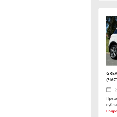
GREA
(ЧАС
2
Пред
публи
Подро