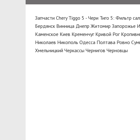
PMC
Поршень
PROFIT
Запчасти Chery Tiggo 5 - Чери Тиго 5: Фильтр с
Прокладка
RAISO
Бердянск
Винница
Днепр
Житомир
Запорожье
И
Прокладка впускного коллектора
Каменское
Киев
Кременчуг
Кривой Рог
Кропивн
RIDER
Прокладка головки блока
Николаев
Никополь
Одесса
Полтава
Ровно
Сум
SATO Tech
цилиндров
Хмельницкий
Черкассы
Чернигов
Черновцы
SHAFER
Прокладка крышки клапанов
STARLINE
Пружина задняя
TEKNOROT
Радиатор отопителя
TOYOTA
Радиатор охлаждения
VICTOR REINZ
Распредвал
Рейка рулевая
Ремень
Ремкомплект