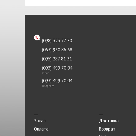
Турбина
Тяга
Фара
Фильтр воздушный
(098) 323 77 70
Фильтр масляный
(063) 930 86 68
Фильтр салона
(095) 287 81 31
(093) 499 70 04
Фильтр топливный
Viber
Фонарь
(093) 499 70 04
Telegram
Шаровая
Шестерня
Шкив
Заказ
Доставка
Шланг
Оплата
Возврат
ШРУС