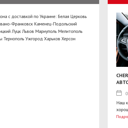
алона с доставкой по Украине:
Белая Церковь
вано-Франковск
Каменец-Подольский
ицкий
Луцк
Львов
Мариуполь
Мелитополь
ы
Тернополь
Ужгород
Харьков
Херсон
CHER
АВТ
0
Наш к
хорош
Подро