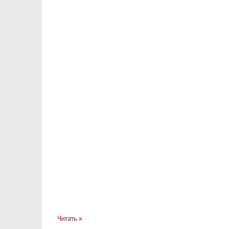
Решетка радиатора
Ролик
Рулевой наконечник
Рычаг
Сайлентблок
Сальник
Скоба
Стартер
Стеклоподъемник
Стойка стабилизатора
Ступица
Суппорт
Читать
»