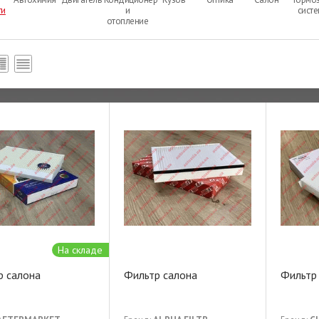
ти
и
сист
отопление
На складе
р салона
Фильтр салона
Фильтр