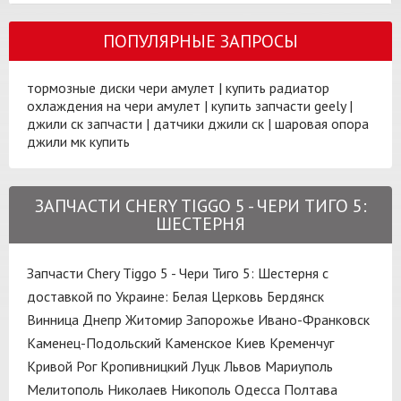
ПОПУЛЯРНЫЕ ЗАПРОСЫ
тормозные диски чери амулет
|
купить радиатор
охлаждения на чери амулет
|
купить запчасти geely
|
джили ск запчасти
|
датчики джили ск
|
шаровая опора
джили мк купить
ЗАПЧАСТИ CHERY TIGGO 5 - ЧЕРИ ТИГО 5:
ШЕСТЕРНЯ
Запчасти Chery Tiggo 5 - Чери Тиго 5: Шестерня с
доставкой по Украине:
Белая Церковь
Бердянск
Винница
Днепр
Житомир
Запорожье
Ивано-Франковск
Каменец-Подольский
Каменское
Киев
Кременчуг
Кривой Рог
Кропивницкий
Луцк
Львов
Мариуполь
Мелитополь
Николаев
Никополь
Одесса
Полтава