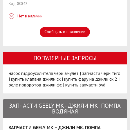
Код: 80842
Нет в наличии
Сообщить о появлении
ПОПУЛЯРНЫЕ ЗАПРОСЫ
насос гидроусилителя чери амулет
|
запчасти чери тиго
|
купить клапана джили ск
|
купить фару на джили ск 2
|
реле поворотов джили фс
|
купить запчасти byd
ЗАПЧАСТИ GEELY MK - ДЖИЛИ МК: ПОМПА
ВОДЯНАЯ
ЗАПЧАСТИ GEELY MK – ДЖИЛИ МК. ПОМПА