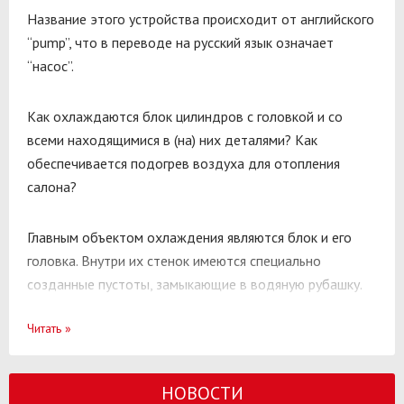
Название этого устройства происходит от английского
“pump”, что в переводе на русский язык означает
“насос”.
Как охлаждаются блок цилиндров с головкой и со
всеми находящимися в (на) них деталями? Как
обеспечивается подогрев воздуха для отопления
салона?
Главным объектом охлаждения являются блок и его
головка. Внутри их стенок имеются специально
созданные пустоты, замыкающие в водяную рубашку.
Водяной она называется, потому что в былые времена
Читать
»
по ней насосом (помпой) прокачивалась вода,
отводящая тепло от работающего двигателя.
НОВОСТИ