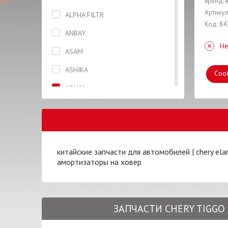
Бренд:
Генератор
Артикул
ALPHA FILTR
Код: 84
Головка блока цилиндров
ANBAY
Не
Датчик
ASAM
Датчик скорости
ASHIKA
Соо
Диск тормозной
ASIAN
Жидкость тормозная
AUTLOG
Капот
BCGUMA
Катушка
BLUE PRINT
китайские запчасти для автомобилей
|
chery ela
Клапана
амортизаторы на ховер
BOSCH
Колодки
BREMBO
Кольца поршневые
CASTROL
ЗАПЧАСТИ CHERY TIGGO 5
Масло моторное
CHERY