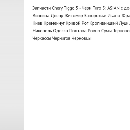
Мотор
CORTECO
Запчасти Chery Tiggo 5 - Чери Тиго 5: ASIAN с д
Насос топливный
DAYCO
Винница
Днепр
Житомир
Запорожье
Ивано-Фра
Натяжитель
Киев
Кременчуг
Кривой Рог
Кропивницкий
Луцк
DENCKERMANN
Никополь
Одесса
Полтава
Ровно
Сумы
Тернопо
Опора амортизатора
ELRING
Черкассы
Чернигов
Черновцы
Опора двигателя
GATES
Пепельница
GMB
Поддон
Huco
Поддон масляный
JAKOPARTS
Подкрылок
JAPANPARTS
Подрамник
KAMOKA
Подушка двигателя
MAGNETI MARELLI
Подшипник передней ступицы
MEYLE
Помпа водяная
Nipparts