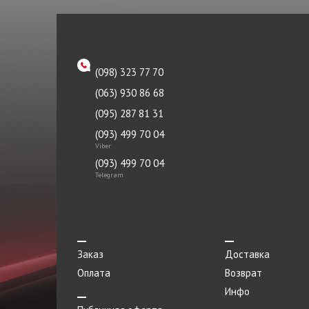
Решетка радиатора
Ролик
Рулевой наконечник
(098) 323 77 70
(063) 930 86 68
Рычаг
(095) 287 81 31
Сайлентблок
(093) 499 70 04
Сальник
Viber
(093) 499 70 04
Скоба
Telegram
Стартер
Стеклоподъемник
Стойка стабилизатора
Заказ
Доставка
Ступица
Оплата
Возврат
Инфо
Суппорт