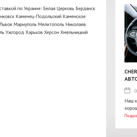
оставкой по Украине:
Белая Церковь
Бердянск
нковск
Каменец-Подольский
Каменское
Львов
Мариуполь
Мелитополь
Николаев
ль
Ужгород
Харьков
Херсон
Хмельницкий
CHER
АВТ
0
Наш к
хорош
Подро