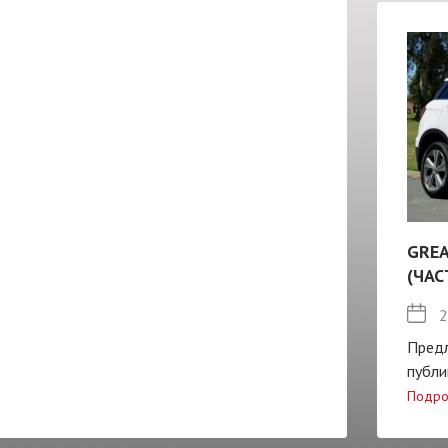
GREA
(ЧАС
2
Пред
публи
Подро