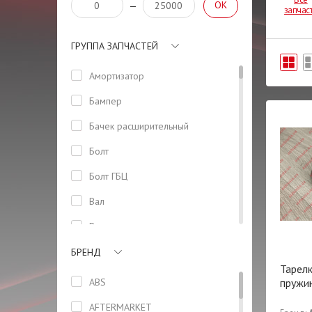
OK
—
запчас
ГРУППА ЗАПЧАСТЕЙ
Амортизатор
Бампер
Бачeк расширительный
Болт
Болт ГБЦ
Вал
Вентилятор
Втулка
БРЕНД
Тарел
Высоковольтные провода
ABS
пружи
Гайка
AFTERMARKET