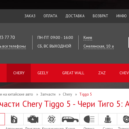
ЗАКАЗ
ОПЛАТА
ДОСТАВКА
ВОЗВРАТ
ИНФО
23 77 70
ПН-ПТ 09:00 - 16:00
Киев
СБ, ВС ВЫХОДНОЙ
Смелянская, 10 а
ь все телефоны
CHERY
GEELY
GREAT WALL
ZAZ
CHEV
и на китайские авто
»
Запчасти
»
Chery
»
Tiggo 5
части Chery Tiggo 5 - Чери Тиго 5: 
Автохимия
Двигатель
Кондиционер
Кузов
Оптика
Салон
Тормо