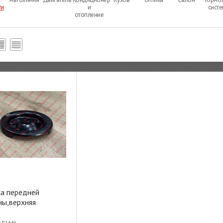
ти
и
сист
отопление
ка передней
ны,верхняя