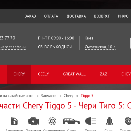
ЗАКАЗ
ОПЛАТА
ДОСТАВКА
ВОЗВРАТ
ИНФО
23 77 70
ПН-ПТ 09:00 - 16:00
Киев
СБ, ВС ВЫХОДНОЙ
Смелянская, 10 а
ь все телефоны
CHERY
GEELY
GREAT WALL
ZAZ
CHEV
и на китайские авто
»
Запчасти
»
Chery
»
Tiggo 5
части Chery Tiggo 5 - Чери Тиго 5:
Автохимия
Двигатель
Кондиционер
Кузов
Оптика
Салон
Тормо