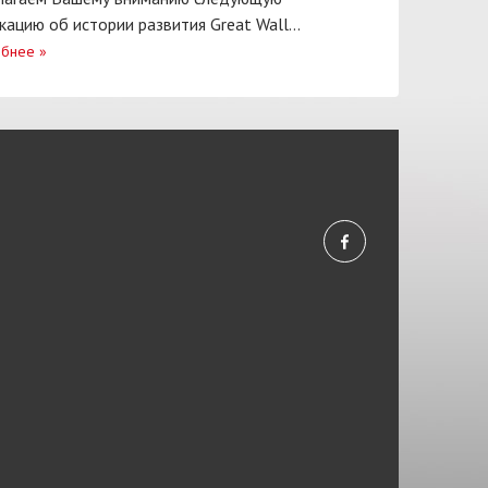
кацию об истории развития Great Wall...
бнее
»