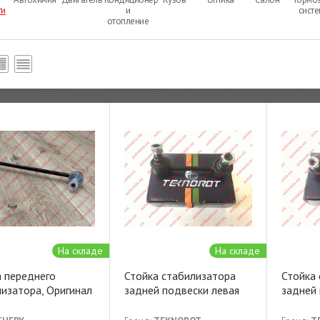
ти
и
сист
отопление
На складе
На складе
а переднего
Стойка стабилизатора
Стойка
изатора, Оригинал
задней пoдвески левая
задней 