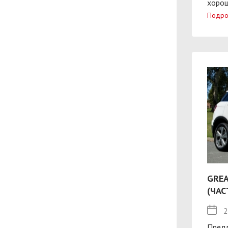
хорош
Подро
GREA
(ЧАС
2
Пред