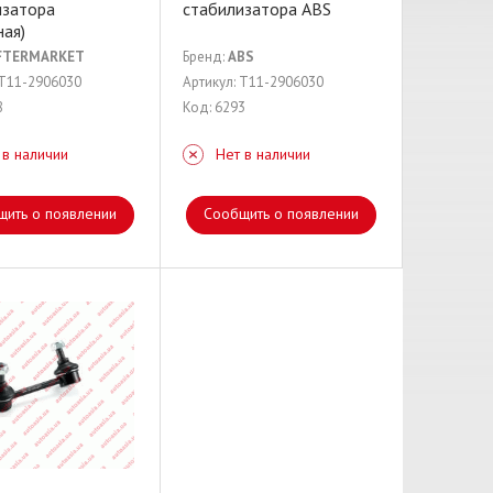
изатора
стабилизатора ABS
ная)
FTERMARKET
Бренд:
ABS
 T11-2906030
Артикул: T11-2906030
8
Код: 6293
 в наличии
Нет в наличии
щить о появлении
Сообщить о появлении