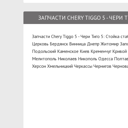
TEKNOROT
Решетка радиатора
TOYOTA
ЗАПЧАСТИ CHERY TIGGO 5 - ЧЕРИ
Ролик
VICTOR REINZ
Рулевой наконечник
Запчасти Chery Tiggo 5 - Чери Тиго 5: Стойка с
Рычаг
Церковь
Бердянск
Винница
Днепр
Житомир
Зап
Сайлентблок
Подольский
Каменское
Киев
Кременчуг
Кривой 
Мелитополь
Николаев
Никополь
Одесса
Полта
Сальник
Херсон
Хмельницкий
Черкассы
Чернигов
Чернов
Скоба
Стартер
Стеклоподъемник
Стойка стабилизатора
Ступица
Суппорт