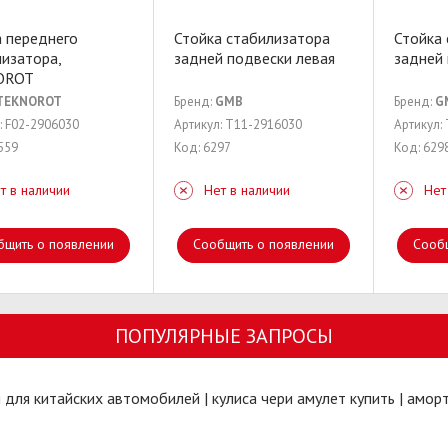
а переднего
Стойка стабилизатора
Стойка
изатора,
задней пoдвески левая
задней 
OROT
TEKNOROT
Бренд:
GMB
Бренд:
G
: F02-2906030
Артикул: T11-2916030
Артикул:
559
Код: 6297
Код: 629
т в наличии
Нет в наличии
Нет
бщить о появлении
Сообщить о появлении
Сооб
ПОПУЛЯРНЫЕ ЗАПРОСЫ
и для китайских автомобилей
|
кулиса чери амулет купить
|
аморт