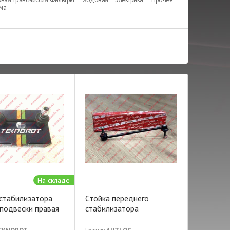
ема
На складе
 стабилизатора
Стойка переднего
пoдвески правая
стабилизатора