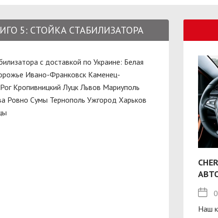
 ТИГО 5: СТОЙКА СТАБИЛИЗАТОРА
табилизатора с доставкой по Украине:
Белая
орожье
Ивано-Франковск
Каменец-
Рог
Кропивницкий
Луцк
Львов
Мариуполь
ва
Ровно
Сумы
Тернополь
Ужгород
Харьков
цы
CHER
АВТ
0
Наш к