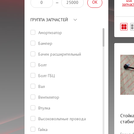
OK
—
запчас
ГРУППА ЗАПЧАСТЕЙ
Амортизатор
Бампер
Бачeк расширительный
Болт
Болт ГБЦ
Вал
Вентилятор
Втулка
Стойк
Высоковольтные провода
стабил
Гайка