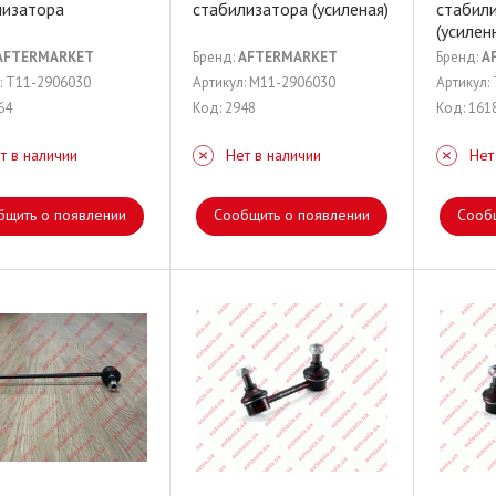
лизатора
стабилизатора (усиленая)
стабил
(усилен
AFTERMARKET
Бренд:
AFTERMARKET
Бренд:
A
: T11-2906030
Артикул: M11-2906030
Артикул:
64
Код: 2948
Код: 161
т в наличии
Нет в наличии
Нет
бщить о появлении
Сообщить о появлении
Сооб