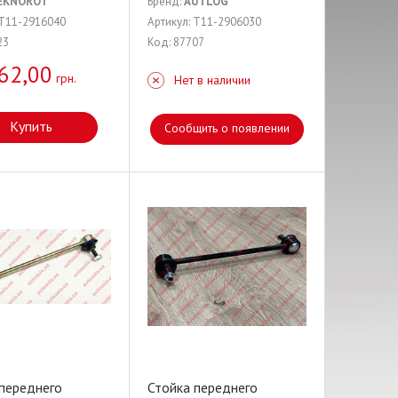
EKNOROT
Бренд:
AUTLOG
 T11-2916040
Артикул: T11-2906030
23
Код: 87707
62,00
грн.
Нет в наличии
Купить
Сообщить о появлении
 переднего
Стойка переднего