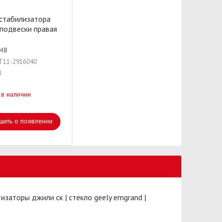
 стабилизатора
пoдвески правая
MB
 T11-2916040
8
 в наличии
щить о появлении
изаторы джили ск
|
стекло geely emgrand
|