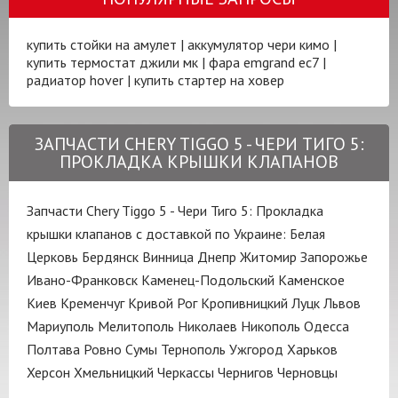
купить стойки на амулет
|
аккумулятор чери кимо
|
купить термостат джили мк
|
фара emgrand ec7
|
радиатор hover
|
купить стартер на ховер
ЗАПЧАСТИ CHERY TIGGO 5 - ЧЕРИ ТИГО 5:
ПРОКЛАДКА КРЫШКИ КЛАПАНОВ
Запчасти Chery Tiggo 5 - Чери Тиго 5: Прокладка
крышки клапанов с доставкой по Украине:
Белая
Церковь
Бердянск
Винница
Днепр
Житомир
Запорожье
Ивано-Франковск
Каменец-Подольский
Каменское
Киев
Кременчуг
Кривой Рог
Кропивницкий
Луцк
Львов
Мариуполь
Мелитополь
Николаев
Никополь
Одесса
Полтава
Ровно
Сумы
Тернополь
Ужгород
Харьков
Херсон
Хмельницкий
Черкассы
Чернигов
Черновцы