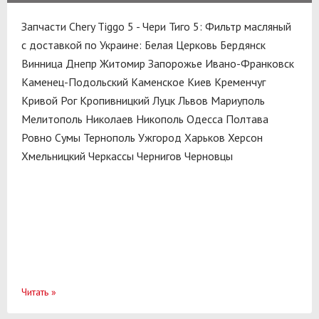
Запчасти Chery Tiggo 5 - Чери Тиго 5: Фильтр масляный
с доставкой по Украине:
Белая Церковь
Бердянск
Винница
Днепр
Житомир
Запорожье
Ивано-Франковск
Каменец-Подольский
Каменское
Киев
Кременчуг
Кривой Рог
Кропивницкий
Луцк
Львов
Мариуполь
Мелитополь
Николаев
Никополь
Одесса
Полтава
Ровно
Сумы
Тернополь
Ужгород
Харьков
Херсон
Хмельницкий
Черкассы
Чернигов
Черновцы
Читать
»