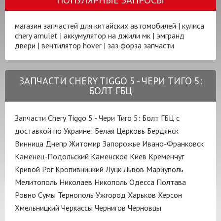
магазин запчастей для китайских автомобилей
|
кулиса
chery amulet
|
аккумулятор на джили мк
|
эмгранд
двери
|
вентилятор hover
|
заз форза запчасти
ЗАПЧАСТИ CHERY TIGGO 5 - ЧЕРИ ТИГО 5:
БОЛТ ГБЦ
Запчасти Chery Tiggo 5 - Чери Тиго 5: Болт ГБЦ с
доставкой по Украине:
Белая Церковь
Бердянск
Винница
Днепр
Житомир
Запорожье
Ивано-Франковск
Каменец-Подольский
Каменское
Киев
Кременчуг
Кривой Рог
Кропивницкий
Луцк
Львов
Мариуполь
Мелитополь
Николаев
Никополь
Одесса
Полтава
Ровно
Сумы
Тернополь
Ужгород
Харьков
Херсон
Хмельницкий
Черкассы
Чернигов
Черновцы