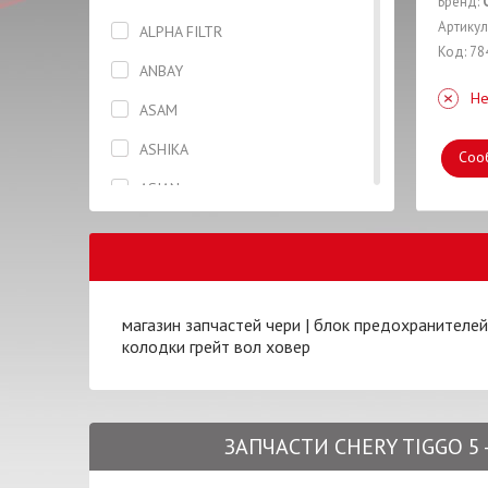
Бренд:
Генератор
Артикул
ALPHA FILTR
Код: 78
Головка блока цилиндров
ANBAY
Не
Датчик
ASAM
Датчик скорости
ASHIKA
Соо
Диск тормозной
ASIAN
Жидкость тормозная
AUTLOG
Капот
BCGUMA
Катушка
BLUE PRINT
магазин запчастей чери
|
блок предохранителей
Клапана
колодки грейт вол ховер
BOSCH
Колодки
BREMBO
Кольца поршневые
CASTROL
ЗАПЧАСТИ CHERY TIGGO 5 
Масло моторное
CHERY