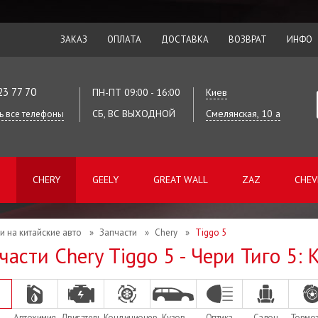
ЗАКАЗ
ОПЛАТА
ДОСТАВКА
ВОЗВРАТ
ИНФО
23 77 70
ПН-ПТ 09:00 - 16:00
Киев
СБ, ВС ВЫХОДНОЙ
Смелянская, 10 а
ь все телефоны
CHERY
GEELY
GREAT WALL
ZAZ
CHEV
и на китайские авто
»
Запчасти
»
Chery
»
Tiggo 5
части Chery Tiggo 5 - Чери Тиго 5: 
Автохимия
Двигатель
Кондиционер
Кузов
Оптика
Салон
Тормо