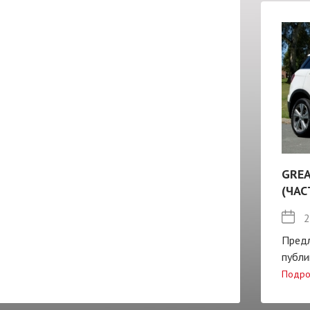
GREA
(ЧАС
2
Пред
публи
Подро