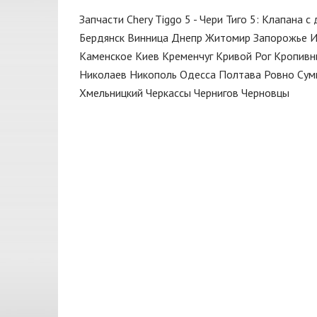
Мотор
CORTECO
Запчасти Chery Tiggo 5 - Чери Тиго 5: Клапана с
Насос топливный
DAYCO
Бердянск
Винница
Днепр
Житомир
Запорожье
И
Натяжитель
Каменское
Киев
Кременчуг
Кривой Рог
Кропивн
DENCKERMANN
Николаев
Никополь
Одесса
Полтава
Ровно
Сум
Опора амортизатора
ELRING
Хмельницкий
Черкассы
Чернигов
Черновцы
Опора двигателя
GATES
Пепельница
GMB
Поддон
Huco
Поддон масляный
JAKOPARTS
Подкрылок
JAPANPARTS
Подрамник
KAMOKA
Подушка двигателя
MAGNETI MARELLI
Подшипник передней ступицы
MEYLE
Помпа водяная
Nipparts