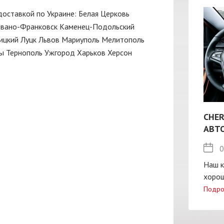
 доставкой по Украине:
Белая Церковь
вано-Франковск
Каменец-Подольский
ицкий
Луцк
Львов
Мариуполь
Мелитополь
ы
Тернополь
Ужгород
Харьков
Херсон
CHER
АВТ
0
Наш к
хорош
Подро