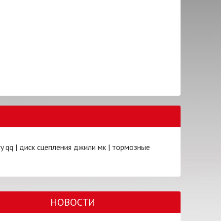
y qq
|
диск сцепления джили мк
|
тормозные
НОВОСТИ