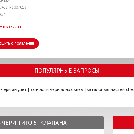
CHERY
: 481H-1007018
457
т в наличии
бщить о появлении
ПОПУЛЯРНЫЕ ЗАПРОСЫ
 чери амулет
|
запчасти чери элара киев
|
каталог запчастей cher
- ЧЕРИ ТИГО 5: КЛАПАНА