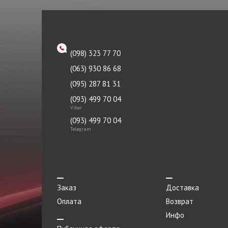
Решетка радиатора
Ролик
Рулевой наконечник
(098) 323 77 70
(063) 930 86 68
Рычаг
(095) 287 81 31
Сайлентблок
(093) 499 70 04
Сальник
Viber
(093) 499 70 04
Скоба
Telegram
Стартер
Стеклоподъемник
Стойка стабилизатора
Заказ
Доставка
Ступица
Оплата
Возврат
Инфо
Суппорт