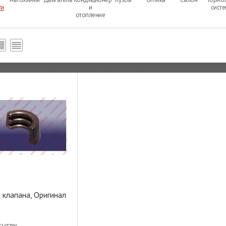
ти
и
сист
отопление
 клапана, Оригинал