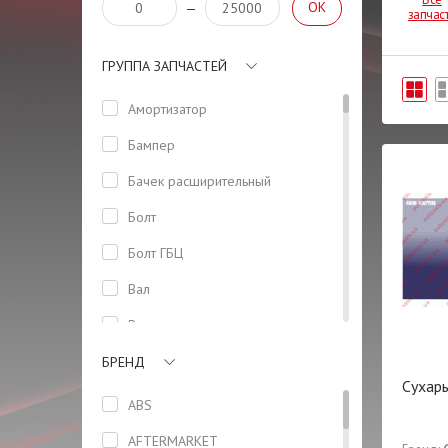
OK
—
запчас
ГРУППА ЗАПЧАСТЕЙ
Амортизатор
Бампер
Бачeк расширительный
Болт
Болт ГБЦ
Вал
Вентилятор
Втулка
БРЕНД
Сухарь
Высоковольтные провода
ABS
Гайка
AFTERMARKET