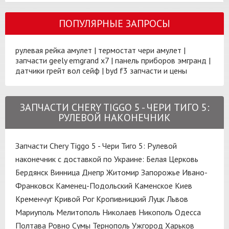
ПОПУЛЯРНЫЕ ЗАПРОСЫ
рулевая рейка амулет
|
термостат чери амулет
|
запчасти geely emgrand x7
|
панель приборов эмгранд
|
датчики грейт вол сейф
|
byd f3 запчасти и цены
ЗАПЧАСТИ CHERY TIGGO 5 - ЧЕРИ ТИГО 5:
РУЛЕВОЙ НАКОНЕЧНИК
Запчасти Chery Tiggo 5 - Чери Тиго 5: Рулевой
наконечник с доставкой по Украине:
Белая Церковь
Бердянск
Винница
Днепр
Житомир
Запорожье
Ивано-
Франковск
Каменец-Подольский
Каменское
Киев
Кременчуг
Кривой Рог
Кропивницкий
Луцк
Львов
Мариуполь
Мелитополь
Николаев
Никополь
Одесса
Полтава
Ровно
Сумы
Тернополь
Ужгород
Харьков