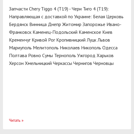
Запчасти Chery Tiggo 4 (T19) - Чери Тиго 4 (T19):
Направляющая с доставкой по Украине:
Белая Церковь
Бердянск
Винница
Днепр
Житомир
Запорожье
Ивано-
Франковск
Каменец-Подольский
Каменское
Киев
Кременчуг
Кривой Рог
Кропивницкий
Луцк
Львов
Мариуполь
Мелитополь
Николаев
Никополь
Одесса
Полтава
Ровно
Сумы
Тернополь
Ужгород
Харьков
Херсон
Хмельницкий
Черкассы
Чернигов
Черновцы
Читать
»