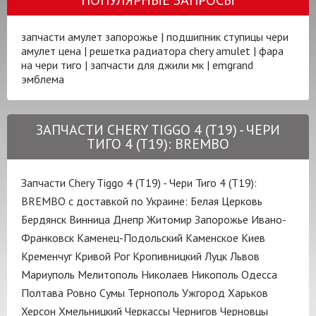
запчасти амулет запорожье
|
подшипник ступицы чери
амулет цена
|
решетка радиатора chery amulet
|
фара
на чери тиго
|
запчасти для джили мк
|
emgrand
эмблема
ЗАПЧАСТИ CHERY TIGGO 4 (T19) - ЧЕРИ
ТИГО 4 (T19): BREMBO
Запчасти Chery Tiggo 4 (T19) - Чери Тиго 4 (T19):
BREMBO с доставкой по Украине:
Белая Церковь
Бердянск
Винница
Днепр
Житомир
Запорожье
Ивано-
Франковск
Каменец-Подольский
Каменское
Киев
Кременчуг
Кривой Рог
Кропивницкий
Луцк
Львов
Мариуполь
Мелитополь
Николаев
Никополь
Одесса
Полтава
Ровно
Сумы
Тернополь
Ужгород
Харьков
Херсон
Хмельницкий
Черкассы
Чернигов
Черновцы