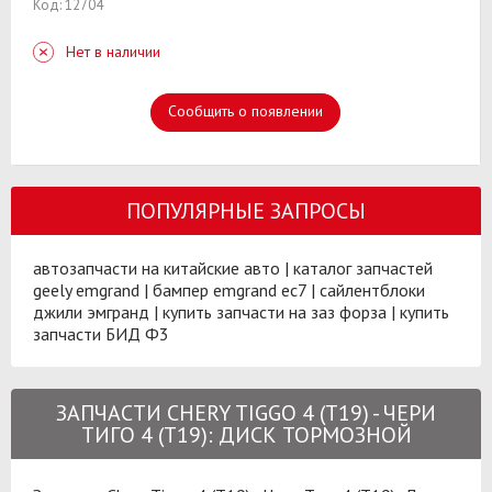
Код: 12704
Нет в наличии
Сообщить о появлении
ПОПУЛЯРНЫЕ ЗАПРОСЫ
автозапчасти на китайские авто
|
каталог запчастей
geely emgrand
|
бампер emgrand ec7
|
сайлентблоки
джили эмгранд
|
купить запчасти на заз форза
|
купить
запчасти БИД Ф3
ЗАПЧАСТИ CHERY TIGGO 4 (T19) - ЧЕРИ
ТИГО 4 (T19): ДИСК ТОРМОЗНОЙ