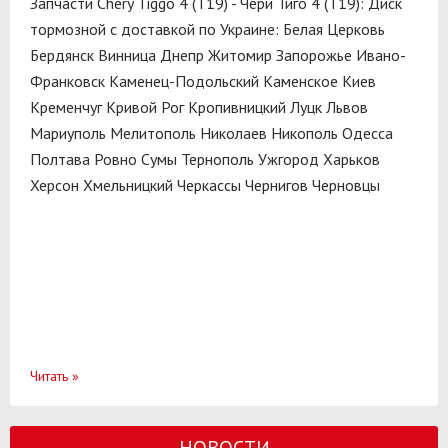
Запчасти Chery Tiggo 4 (T19) - Чери Тиго 4 (T19): Диск
тормозной с доставкой по Украине:
Белая Церковь
Бердянск
Винница
Днепр
Житомир
Запорожье
Ивано-
Франковск
Каменец-Подольский
Каменское
Киев
Кременчуг
Кривой Рог
Кропивницкий
Луцк
Львов
Мариуполь
Мелитополь
Николаев
Никополь
Одесса
Полтава
Ровно
Сумы
Тернополь
Ужгород
Харьков
Херсон
Хмельницкий
Черкассы
Чернигов
Черновцы
Читать
»
НОВОСТИ