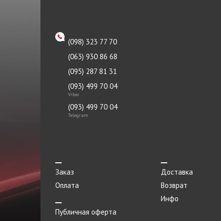
Опора двигателя
Отбойник
(098) 323 77 70
Палец
(063) 930 86 68
Панель
(095) 287 81 31
Патрубок
(093) 499 70 04
Viber
Переключатель
(093) 499 70 04
Telegram
Петля капота левая
Подкрылок
Подушка
Заказ
Доставка
Подшипник передней ступицы
Оплата
Возврат
Полуось
Инфо
Помпа водяная
Публичная оферта