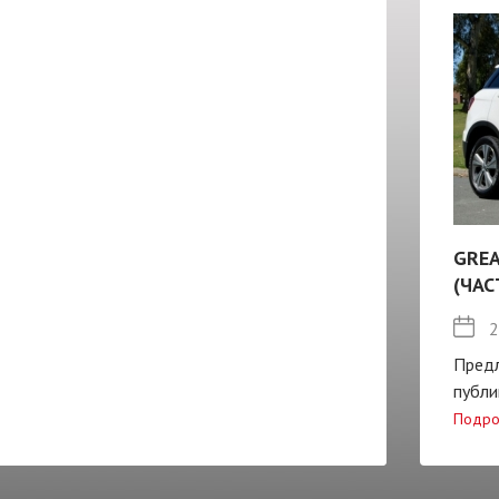
GREA
(ЧАС
2
Пред
публи
Подро