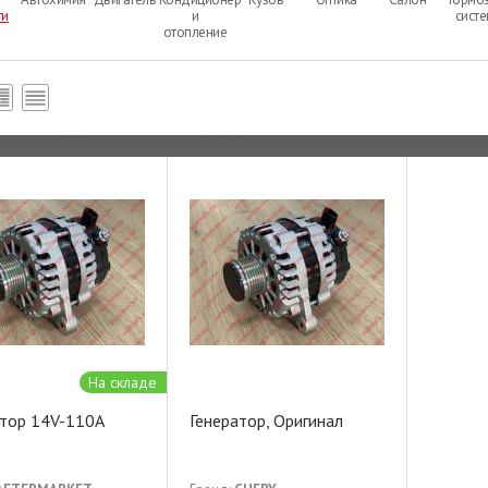
ти
и
сист
отопление
На складе
атор 14V-110A
Генератор, Оригинал