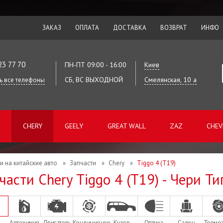
ЗАКАЗ
ОПЛАТА
ДОСТАВКА
ВОЗВРАТ
ИНФО
23 77 70
ПН-ПТ 09:00 - 16:00
Киев
СБ, ВС ВЫХОДНОЙ
Смелянская, 10 а
ь все телефоны
CHERY
GEELY
GREAT WALL
ZAZ
CHEV
и на китайские авто
»
Запчасти
»
Chery
»
Tiggo 4 (T19)
части Chery Tiggo 4 (T19) - Чери Ти
Автохимия
Двигатель
Кондиционер
Кузов
Оптика
Салон
Тормо