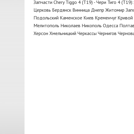
Катушка
Запчасти Chery Tiggo 4 (T19) - Чери Тиго 4 (T19
MANDO
Церковь
Бердянск
Винница
Днепр
Житомир
Зап
Клапан
MEYLE
Подольский
Каменское
Киев
Кременчуг
Кривой 
Клапан вентиляции картера
Мелитополь
Николаев
Никополь
Одесса
Полта
Nipparts
Херсон
Хмельницкий
Черкассы
Чернигов
Чернов
Клапан вентиляции картерных
PROFIT
газов
RIDER
Клапан выпускной
SASIC
Клипса
SHAFER
Колодки
SMARTEX
Корзина сцепления
TEDGUM
Корпус воздушного фильтра
TEKNOROT
Кронштейн
TORCH
Крыло
TOTAL
Крышка
TOYOTA