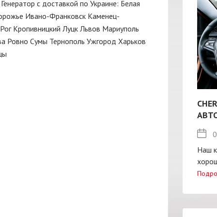
): Генератор с доставкой по Украине:
Белая
орожье
Ивано-Франковск
Каменец-
Рог
Кропивницкий
Луцк
Львов
Мариуполь
ва
Ровно
Сумы
Тернополь
Ужгород
Харьков
цы
CHER
АВТ
0
Наш к
хорош
Подро