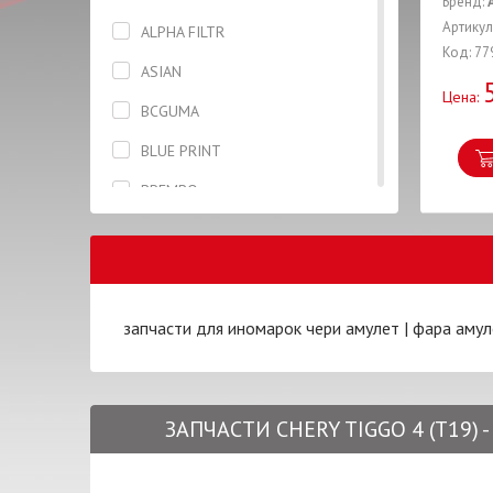
Бренд:
Втулка
Артикул
ALPHA FILTR
Код: 77
Гайка
ASIAN
Цена:
Генератор
BCGUMA
Головка блока цилиндров
BLUE PRINT
Датчик
BREMBO
Дверь
CASTROL
Держатель
CHAMPION
Диск тормозной
CHERY
запчасти для иномарок чери амулет
|
фара амул
Жидкость тормозная
DENCHERMANN
Замок
DENCKERMANN
Зеркало
ЗАПЧАСТИ CHERY TIGGO 4 (T19) -
JAPANPARTS
Капот
KAMOKA