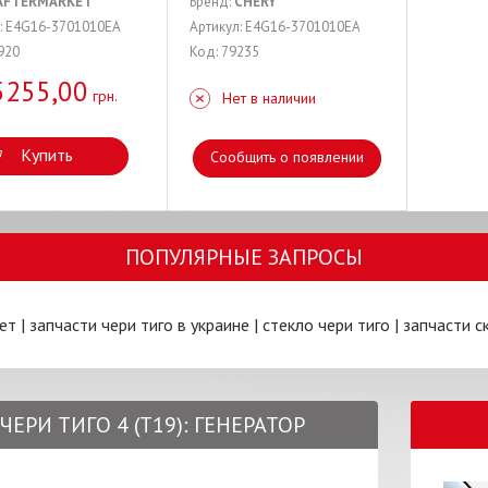
AFTERMARKET
Бренд:
CHERY
: E4G16-3701010EA
Артикул: E4G16-3701010EA
920
Код: 79235
5255,00
грн.
Нет в наличии
Купить
Сообщить о появлении
ПОПУЛЯРНЫЕ ЗАПРОСЫ
ет
|
запчасти чери тиго в украине
|
стекло чери тиго
|
запчасти с
 ЧЕРИ ТИГО 4 (T19): ГЕНЕРАТОР