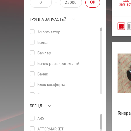
OK
—
запчас
ГРУППА ЗАПЧАСТЕЙ
Амортизатор
Балка
Бампер
Бачeк расширительный
Бачек
Блок комфорта
Болт
Бризговик задний левый
БРЕНД
Генер
Бризговик задний правый
ABS
Вентилятор
AFTERMARKET