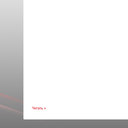
Кулак поворотный
Масло моторное
Масло трансмиссионное
Маховик
Молдинг
Мотор
Накладка
Наконечник
Направляющая
Насос топливный
Натяжитель
Читать
»
Опора
Опора амортизатора