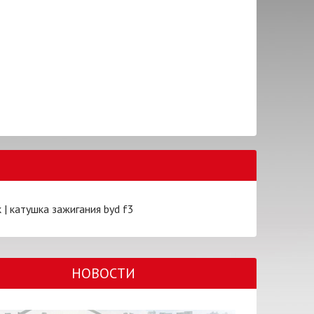
к
|
катушка зажигания byd f3
НОВОСТИ