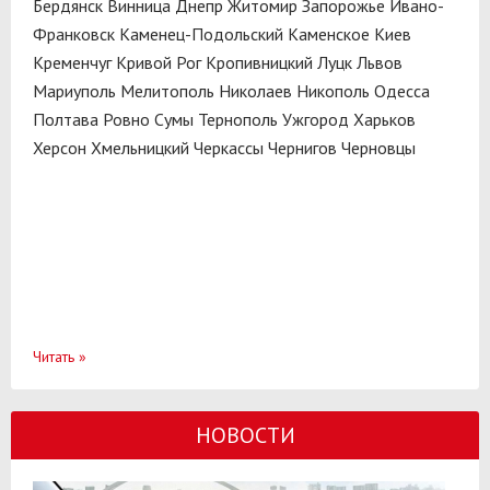
Бердянск
Винница
Днепр
Житомир
Запорожье
Ивано-
Франковск
Каменец-Подольский
Каменское
Киев
Кременчуг
Кривой Рог
Кропивницкий
Луцк
Львов
Мариуполь
Мелитополь
Николаев
Никополь
Одесса
Полтава
Ровно
Сумы
Тернополь
Ужгород
Харьков
Херсон
Хмельницкий
Черкассы
Чернигов
Черновцы
Читать
»
НОВОСТИ