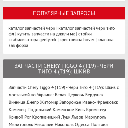
ПОПУЛЯРНЫЕ ЗАПРОСЫ
каталог запчастей чери
|
каталог запчастей чери тиго
фл
|
купить запчасти на джили мк
|
стойки
стабилизатора geely mk
|
крестовина hover
|
клапана
заз форза
ЗАПЧАСТИ CHERY TIGGO 4 (T19) - ЧЕРИ
ТИГО 4 (T19): ШКИВ
Запчасти Chery Tiggo 4 (T19) - Чери Тиго 4 (T19): Шкив с
доставкой по Украине:
Белая Церковь
Бердянск
Винница
Днепр
Житомир
Запорожье
Ивано-Франковск
Каменец-Подольский
Каменское
Киев
Кременчуг
Кривой Рог
Кропивницкий
Луцк
Львов
Мариуполь
Мелитополь
Николаев
Никополь
Одесса
Полтава