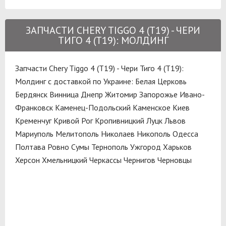
ЗАПЧАСТИ CHERY TIGGO 4 (T19) - ЧЕРИ
ТИГО 4 (T19): МОЛДИНГ
Запчасти Chery Tiggo 4 (T19) - Чери Тиго 4 (T19):
Молдинг с доставкой по Украине:
Белая Церковь
Бердянск
Винница
Днепр
Житомир
Запорожье
Ивано-
Франковск
Каменец-Подольский
Каменское
Киев
Кременчуг
Кривой Рог
Кропивницкий
Луцк
Львов
Мариуполь
Мелитополь
Николаев
Никополь
Одесса
Полтава
Ровно
Сумы
Тернополь
Ужгород
Харьков
Херсон
Хмельницкий
Черкассы
Чернигов
Черновцы