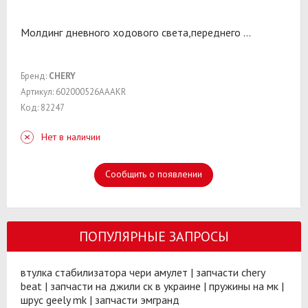
Молдинг дневного ходового света,переднего
...
Бренд:
CHERY
Артикул: 602000526AAAKR
Код: 82247
Нет в наличии
Сообщить о появлении
ПОПУЛЯРНЫЕ ЗАПРОСЫ
втулка стабилизатора чери амулет
|
запчасти chery
beat
|
запчасти на джили ск в украине
|
пружины на мк
|
шрус geely mk
|
запчасти эмгранд