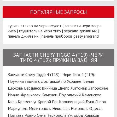
ПОПУЛЯРНЫЕ ЗАПРОСЫ
купить стекло на чери амулет
|
запчасти чери элара
киев
|
глушитель на чери тиго
|
зеркало джили мк
|
панель джили мк
|
панель приборов geely emgrand
ЗАПЧАСТИ CHERY TIGGO 4 (T19) - ЧЕРИ
ТИГО 4 (T19): ПРУЖИНА ЗАДНЯЯ
Запчасти Chery Tiggo 4 (T19) - Чери Тиго 4 (T19):
Пружина задняя с доставкой по Украине:
Белая
Церковь
Бердянск
Винница
Днепр
Житомир
Запорожье
Ивано-Франковск
Каменец-Подольский
Каменское
Киев
Кременчуг
Кривой Рог
Кропивницкий
Луцк
Львов
Мариуполь
Мелитополь
Николаев
Никополь
Одесса
Полтава
Ровно
Сумы
Тернополь
Ужгород
Харьков