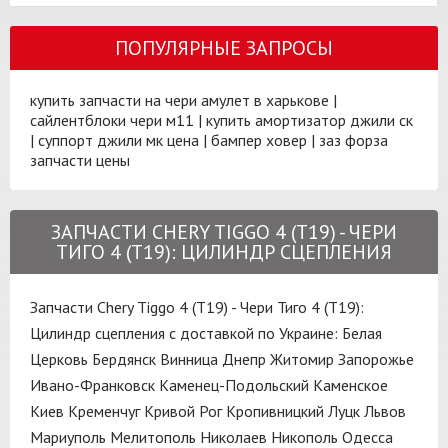
ПОПУЛЯРНЫЕ ЗАПРОСЫ
купить запчасти на чери амулет в харькове
|
сайлентблоки чери м11
|
купить амортизатор джили ск
|
суппорт джили мк цена
|
бампер ховер
|
заз форза
запчасти цены
ЗАПЧАСТИ CHERY TIGGO 4 (T19) - ЧЕРИ
ТИГО 4 (T19): ЦИЛИНДР СЦЕПЛЕНИЯ
Запчасти Chery Tiggo 4 (T19) - Чери Тиго 4 (T19):
Цилиндр сцепления с доставкой по Украине:
Белая
Церковь
Бердянск
Винница
Днепр
Житомир
Запорожье
Ивано-Франковск
Каменец-Подольский
Каменское
Киев
Кременчуг
Кривой Рог
Кропивницкий
Луцк
Львов
Мариуполь
Мелитополь
Николаев
Никополь
Одесса