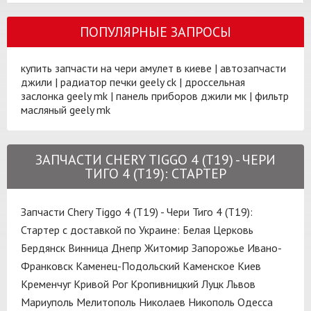
ПОПУЛЯРНЫЕ ЗАПРОСЫ
купить запчасти на чери амулет в киеве
|
автозапчасти
джили
|
радиатор печки geely ck
|
дроссельная
заслонка geely mk
|
панель приборов джили мк
|
фильтр
масляный geely mk
ЗАПЧАСТИ CHERY TIGGO 4 (T19) - ЧЕРИ
ТИГО 4 (T19): СТАРТЕР
Запчасти Chery Tiggo 4 (T19) - Чери Тиго 4 (T19):
Стартер с доставкой по Украине:
Белая Церковь
Бердянск
Винница
Днепр
Житомир
Запорожье
Ивано-
Франковск
Каменец-Подольский
Каменское
Киев
Кременчуг
Кривой Рог
Кропивницкий
Луцк
Львов
Мариуполь
Мелитополь
Николаев
Никополь
Одесса