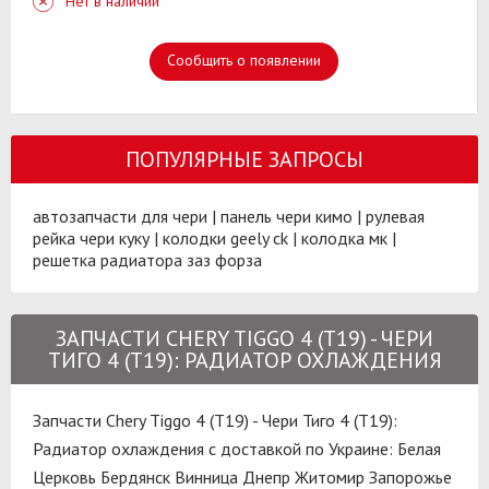
Нет в наличии
Сообщить о появлении
ПОПУЛЯРНЫЕ ЗАПРОСЫ
автозапчасти для чери
|
панель чери кимо
|
рулевая
рейка чери куку
|
колодки geely ck
|
колодка мк
|
решетка радиатора заз форза
ЗАПЧАСТИ CHERY TIGGO 4 (T19) - ЧЕРИ
ТИГО 4 (T19): РАДИАТОР ОХЛАЖДЕНИЯ
Запчасти Chery Tiggo 4 (T19) - Чери Тиго 4 (T19):
Радиатор охлаждения с доставкой по Украине:
Белая
Церковь
Бердянск
Винница
Днепр
Житомир
Запорожье