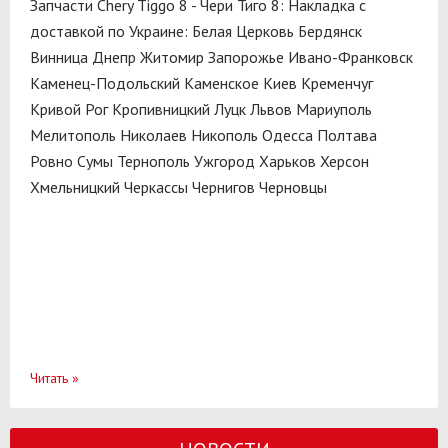
Запчасти Chery Tiggo 8 - Чери Тиго 8: Накладка с
доставкой по Украине:
Белая Церковь
Бердянск
Винница
Днепр
Житомир
Запорожье
Ивано-Франковск
Каменец-Подольский
Каменское
Киев
Кременчуг
Кривой Рог
Кропивницкий
Луцк
Львов
Мариуполь
Мелитополь
Николаев
Никополь
Одесса
Полтава
Ровно
Сумы
Тернополь
Ужгород
Харьков
Херсон
Хмельницкий
Черкассы
Чернигов
Черновцы
Читать
»