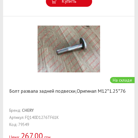
Купить
На складе
Болт развала задней подвески,Оригинал M12*1.25*76
Бренд:
CHERY
Артикул: FQ140D1276TF61K
Код: 79549
267,00
Цена:
грн.