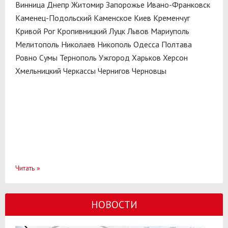
Винница
Днепр
Житомир
Запорожье
Ивано-Франковск
Каменец-Подольский
Каменское
Киев
Кременчуг
Кривой Рог
Кропивницкий
Луцк
Львов
Мариуполь
Мелитополь
Николаев
Никополь
Одесса
Полтава
Ровно
Сумы
Тернополь
Ужгород
Харьков
Херсон
Хмельницкий
Черкассы
Чернигов
Черновцы
Читать
»
НОВОСТИ