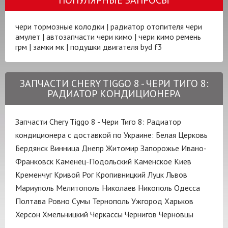
чери тормозные колодки
|
радиатор отопителя чери
амулет
|
автозапчасти чери кимо
|
чери кимо ремень
грм
|
замки мк
|
подушки двигателя byd f3
ЗАПЧАСТИ CHERY TIGGO 8 - ЧЕРИ ТИГО 8:
РАДИАТОР КОНДИЦИОНЕРА
Запчасти Chery Tiggo 8 - Чери Тиго 8: Радиатор
кондиционера с доставкой по Украине:
Белая Церковь
Бердянск
Винница
Днепр
Житомир
Запорожье
Ивано-
Франковск
Каменец-Подольский
Каменское
Киев
Кременчуг
Кривой Рог
Кропивницкий
Луцк
Львов
Мариуполь
Мелитополь
Николаев
Никополь
Одесса
Полтава
Ровно
Сумы
Тернополь
Ужгород
Харьков
Херсон
Хмельницкий
Черкассы
Чернигов
Черновцы