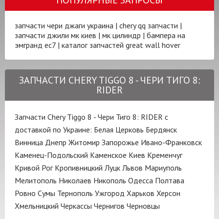
запчасти чери джаги украина
|
chery qq запчасти
|
запчасти джили мк киев
|
мк цилиндр
|
бампера на
эмгранд ес7
|
каталог запчастей great wall hover
ЗАПЧАСТИ CHERY TIGGO 8 - ЧЕРИ ТИГО 8:
RIDER
Запчасти Chery Tiggo 8 - Чери Тиго 8: RIDER с
доставкой по Украине:
Белая Церковь
Бердянск
Винница
Днепр
Житомир
Запорожье
Ивано-Франковск
Каменец-Подольский
Каменское
Киев
Кременчуг
Кривой Рог
Кропивницкий
Луцк
Львов
Мариуполь
Мелитополь
Николаев
Никополь
Одесса
Полтава
Ровно
Сумы
Тернополь
Ужгород
Харьков
Херсон
Хмельницкий
Черкассы
Чернигов
Черновцы